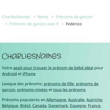
CharliesNames
Noms
Prénoms de garçon
Prénoms de garçon avec F
Federico
Votre
appli pour trouver le prénom de bébé idéal
pour
Android
et
iPhone
Lexique des prénoms:
prénoms de fille
,
prénoms de
garçon
,
prénoms-mixtes
et
tous les prénoms
Prénoms populaires en
Allemagne
,
Australie
,
Autriche
,
Belgique
,
Brésil
,
Canada
,
Danemark
,
Espagne
,
France
,