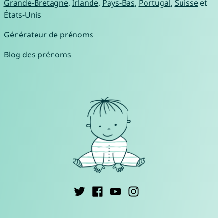
Grande-Bretagne
,
Irlande
,
Pays-Bas
,
Portugal
,
Suisse
et
États-Unis
Générateur de prénoms
Blog des prénoms