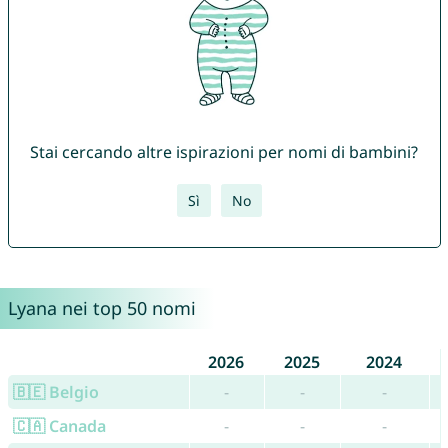
Stai cercando altre ispirazioni per nomi di bambini?
Sì
No
Lyana nei top 50 nomi
2026
2025
2024
🇧🇪 Belgio
-
-
-
🇨🇦 Canada
-
-
-