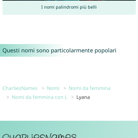
I nomi palindromi più belli
Questi nomi sono particolarmente popolari
CharliesNames
Nomi
Nomi da femmina
Nomi da femmina con L
Lyana