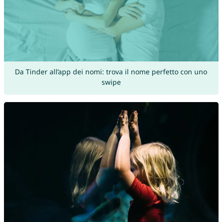
Da Tinder all’app dei nomi: trova il nome perfetto con uno
swipe