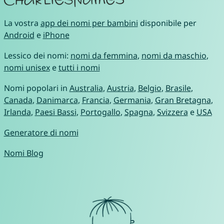
La vostra
app dei nomi per bambini
disponibile per
Android
e
iPhone
Lessico dei nomi:
nomi da femmina
,
nomi da maschio
,
nomi unisex
e
tutti i nomi
Nomi popolari in
Australia
,
Austria
,
Belgio
,
Brasile
,
Canada
,
Danimarca
,
Francia
,
Germania
,
Gran Bretagna
,
Irlanda
,
Paesi Bassi
,
Portogallo
,
Spagna
,
Svizzera
e
USA
Generatore di nomi
Nomi Blog