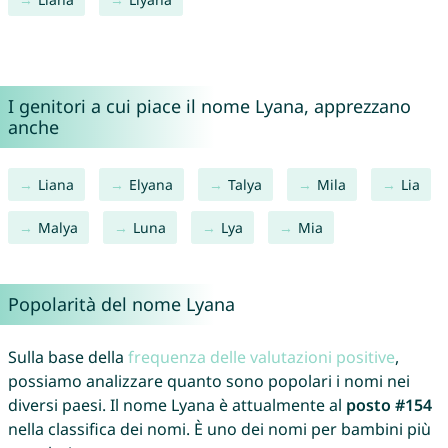
I genitori a cui piace il nome Lyana, apprezzano
anche
Liana
Elyana
Talya
Mila
Lia
Malya
Luna
Lya
Mia
Popolarità del nome Lyana
Sulla base della
frequenza delle valutazioni positive
,
possiamo analizzare quanto sono popolari i nomi nei
diversi paesi. Il nome Lyana è attualmente al
posto #154
nella classifica dei nomi. È uno dei nomi per bambini più