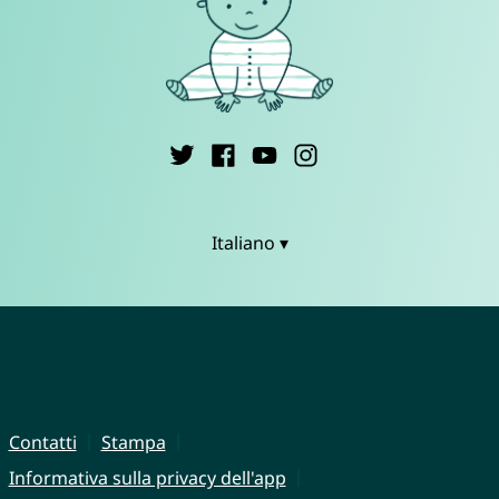
Italiano ▾
Contatti
Stampa
Informativa sulla privacy dell'app