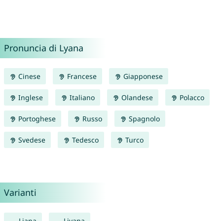
Pronuncia di Lyana
Cinese
Francese
Giapponese
Inglese
Italiano
Olandese
Polacco
Portoghese
Russo
Spagnolo
Svedese
Tedesco
Turco
Varianti
Liana
Liyana