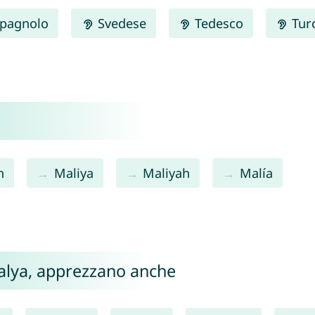
pagnolo
Svedese
Tedesco
Tur
h
Maliya
Maliyah
Malía
 Malya, apprezzano anche