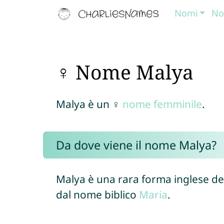
Nomi
No
♀ Nome Malya
Malya è un ♀
nome femminile
.
Da dove viene il nome Malya?
Malya è una rara forma inglese 
dal nome biblico
Maria
.