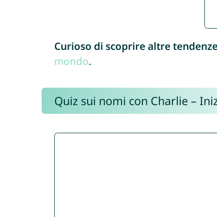
Curioso di scoprire altre tendenz
mondo
.
Quiz sui nomi con Charlie – Iniz