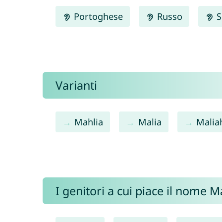
Portoghese
Russo
S
Varianti
Mahlia
Malia
Malia
I genitori a cui piace il nome