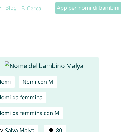
Blog
App per nomi di bambini
Nomi
Nomi con M
Nomi da femmina
omi da femmina con M
Salva Malya
80