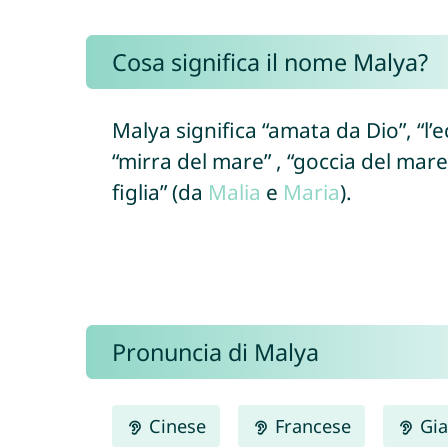
Cosa significa il nome Malya?
Malya significa “amata da Dio”, “l’e
“mirra del mare” , “goccia del mare
figlia” (da
Malia
e
Maria
).
Pronuncia di Malya
Cinese
Francese
Gia