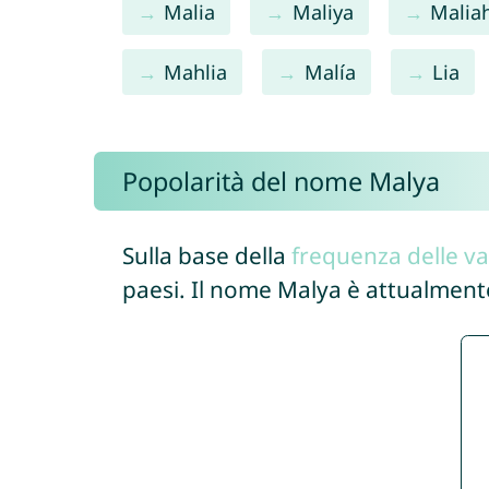
Malia
Maliya
Malia
Mahlia
Malía
Lia
Popolarità del nome Malya
Sulla base della
frequenza delle va
paesi. Il nome Malya è attualment