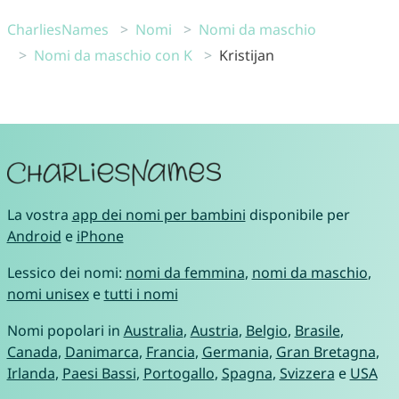
CharliesNames
Nomi
Nomi da maschio
Nomi da maschio con K
Kristijan
La vostra
app dei nomi per bambini
disponibile per
Android
e
iPhone
Lessico dei nomi:
nomi da femmina
,
nomi da maschio
,
nomi unisex
e
tutti i nomi
Nomi popolari in
Australia
,
Austria
,
Belgio
,
Brasile
,
Canada
,
Danimarca
,
Francia
,
Germania
,
Gran Bretagna
,
Irlanda
,
Paesi Bassi
,
Portogallo
,
Spagna
,
Svizzera
e
USA