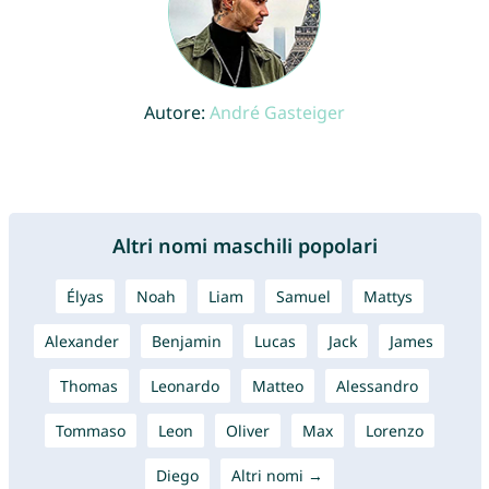
Autore:
André Gasteiger
Altri nomi maschili popolari
Élyas
Noah
Liam
Samuel
Mattys
Alexander
Benjamin
Lucas
Jack
James
Thomas
Leonardo
Matteo
Alessandro
Tommaso
Leon
Oliver
Max
Lorenzo
Diego
Altri nomi →