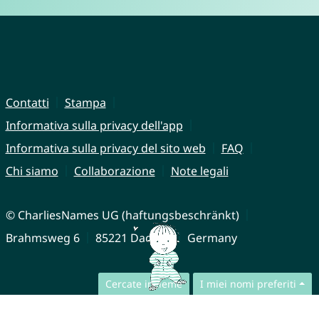
Contatti
Stampa
Informativa sulla privacy dell'app
Informativa sulla privacy del sito web
FAQ
Chi siamo
Collaborazione
Note legali
© CharliesNames UG (haftungsbeschränkt)
Brahmsweg 6
85221 Dachau
Germany
Cercate insieme
I miei nomi preferiti