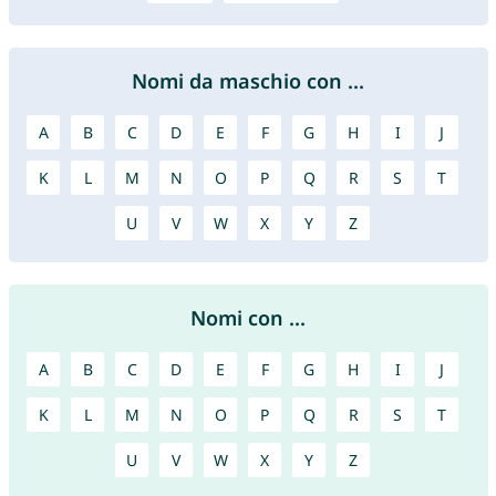
Nomi da maschio con ...
A
B
C
D
E
F
G
H
I
J
K
L
M
N
O
P
Q
R
S
T
U
V
W
X
Y
Z
Nomi con ...
A
B
C
D
E
F
G
H
I
J
K
L
M
N
O
P
Q
R
S
T
U
V
W
X
Y
Z