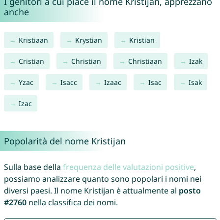
I genitori a cui piace il nome Kristijan, apprezzano
anche
Kristiaan
Krystian
Kristian
Cristian
Christian
Christiaan
Izak
Yzac
Isacc
Izaac
Isac
Isak
Izac
Popolarità del nome Kristijan
Sulla base della
frequenza delle valutazioni positive
,
possiamo analizzare quanto sono popolari i nomi nei
diversi paesi. Il nome Kristijan è attualmente al
posto
#2760
nella classifica dei nomi.