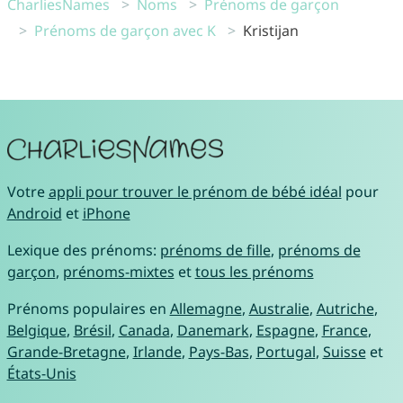
CharliesNames
Noms
Prénoms de garçon
Prénoms de garçon avec K
Kristijan
Votre
appli pour trouver le prénom de bébé idéal
pour
Android
et
iPhone
Lexique des prénoms:
prénoms de fille
,
prénoms de
garçon
,
prénoms-mixtes
et
tous les prénoms
Prénoms populaires en
Allemagne
,
Australie
,
Autriche
,
Belgique
,
Brésil
,
Canada
,
Danemark
,
Espagne
,
France
,
Grande-Bretagne
,
Irlande
,
Pays-Bas
,
Portugal
,
Suisse
et
États-Unis