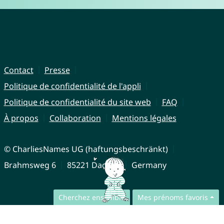
Contact
Presse
Politique de confidentialité de l'appli
Politique de confidentialité du site web
FAQ
À propos
Collaboration
Mentions légales
© CharliesNames UG (haftungsbeschränkt)
Brahmsweg 6
85221 Dachau
Germany
Cherchez ensemble
Mes prénoms favoris