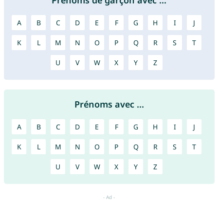
Prénoms de garçon avec ...
A
B
C
D
E
F
G
H
I
J
K
L
M
N
O
P
Q
R
S
T
U
V
W
X
Y
Z
Prénoms avec ...
A
B
C
D
E
F
G
H
I
J
K
L
M
N
O
P
Q
R
S
T
U
V
W
X
Y
Z