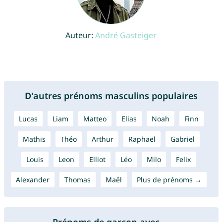
Auteur:
André Gasteiger
D'autres prénoms masculins populaires
Lucas
Liam
Matteo
Elias
Noah
Finn
Mathis
Théo
Arthur
Raphaël
Gabriel
Louis
Leon
Elliot
Léo
Milo
Felix
Alexander
Thomas
Maël
Plus de prénoms →