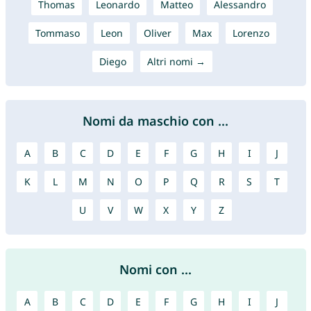
Thomas
Leonardo
Matteo
Alessandro
Tommaso
Leon
Oliver
Max
Lorenzo
Diego
Altri nomi →
Nomi da maschio con ...
A
B
C
D
E
F
G
H
I
J
K
L
M
N
O
P
Q
R
S
T
U
V
W
X
Y
Z
Nomi con ...
A
B
C
D
E
F
G
H
I
J