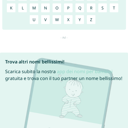
K
L
M
N
O
P
Q
R
S
T
U
V
W
X
Y
Z
Trova altri nomi bellissimi!
Scarica subito la nostra
app dei nomi per bambini
gratuita e trova con il tuo partner un nome bellissimo!