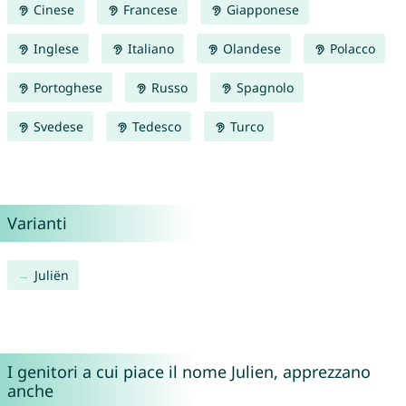
Cinese
Francese
Giapponese
Inglese
Italiano
Olandese
Polacco
Portoghese
Russo
Spagnolo
Svedese
Tedesco
Turco
Varianti
Juliën
I genitori a cui piace il nome Julien, apprezzano
anche