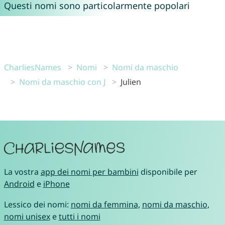
Questi nomi sono particolarmente popolari
CharliesNames
Nomi
Nomi da maschio
Nomi da maschio con J
Julien
La vostra
app dei nomi per bambini
disponibile per
Android
e
iPhone
Lessico dei nomi:
nomi da femmina
,
nomi da maschio
,
nomi unisex
e
tutti i nomi