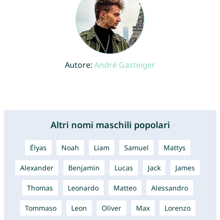
Autore:
André Gasteiger
Altri nomi maschili popolari
Élyas
Noah
Liam
Samuel
Mattys
Alexander
Benjamin
Lucas
Jack
James
Thomas
Leonardo
Matteo
Alessandro
Tommaso
Leon
Oliver
Max
Lorenzo