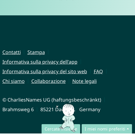
Contatti
Stampa
Informativa sulla privacy dell'app
Informativa sulla privacy del sito web
FAQ
Chi siamo
Collaborazione
Note legali
© CharliesNames UG (haftungsbeschränkt)
Brahmsweg 6
85221 Dachau
Germany
Cercate insieme
I miei nomi preferiti