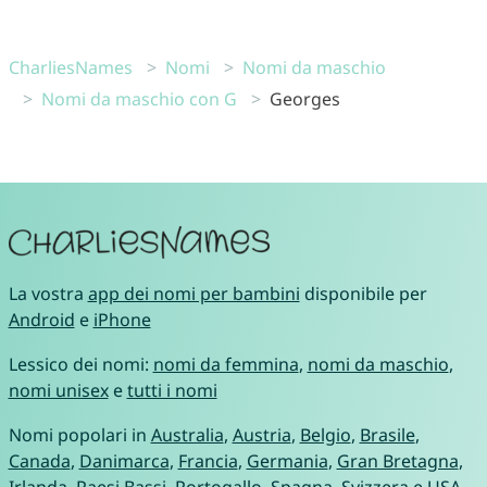
CharliesNames
Nomi
Nomi da maschio
Nomi da maschio con G
Georges
La vostra
app dei nomi per bambini
disponibile per
Android
e
iPhone
Lessico dei nomi:
nomi da femmina
,
nomi da maschio
,
nomi unisex
e
tutti i nomi
Nomi popolari in
Australia
,
Austria
,
Belgio
,
Brasile
,
Canada
,
Danimarca
,
Francia
,
Germania
,
Gran Bretagna
,
Irlanda
,
Paesi Bassi
,
Portogallo
,
Spagna
,
Svizzera
e
USA