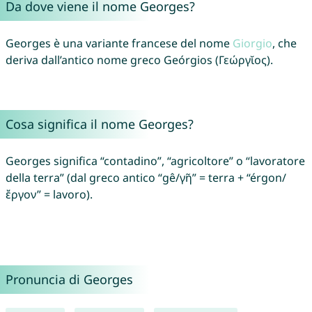
Da dove viene il nome Georges?
Georges è una variante francese del nome
Giorgio
, che
deriva dall’antico nome greco Geórgios (Γεώργῐος).
Cosa significa il nome Georges?
Georges significa “contadino”, “agricoltore” o “lavoratore
della terra” (dal greco antico “gê/γῆ” = terra + “érgon/
ἔργον” = lavoro).
Pronuncia di Georges