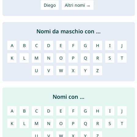
Diego
Altri nomi →
Nomi da maschio con ...
A
B
C
D
E
F
G
H
I
J
K
L
M
N
O
P
Q
R
S
T
U
V
W
X
Y
Z
Nomi con ...
A
B
C
D
E
F
G
H
I
J
K
L
M
N
O
P
Q
R
S
T
U
V
W
X
Y
Z