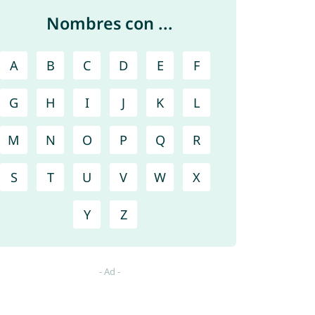
Nombres con ...
A
B
C
D
E
F
G
H
I
J
K
L
M
N
O
P
Q
R
S
T
U
V
W
X
Y
Z