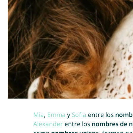
Mia
,
Emma
y
Sofia
entre los
nombr
Alexander
entre los
nombres de n