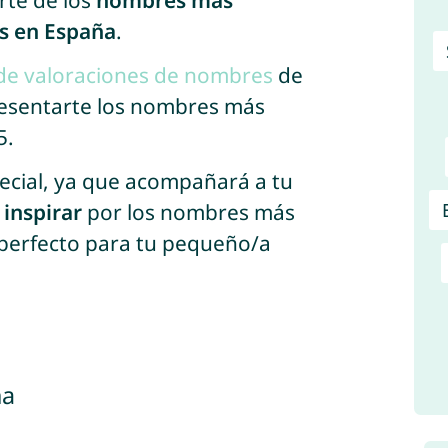
rte de los
nombres más
os en España
.
 de valoraciones de nombres
de
resentarte los nombres más
5.
ecial, ya que acompañará a tu
e
inspirar
por los nombres más
 perfecto para tu pequeño/a
ña