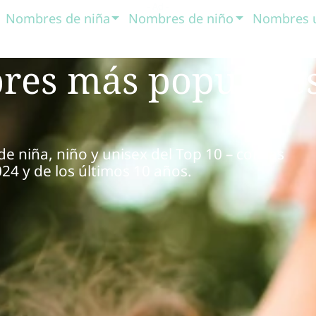
Nombres de niña
Nombres de niño
Nombres 
res más populares
 niña, niño y unisex del Top 10 – con las
24 y de los últimos 10 años.