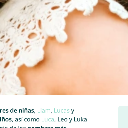
es de niñas
,
Liam
,
Lucas
y
iños
, así como
Luca
, Leo y Luka