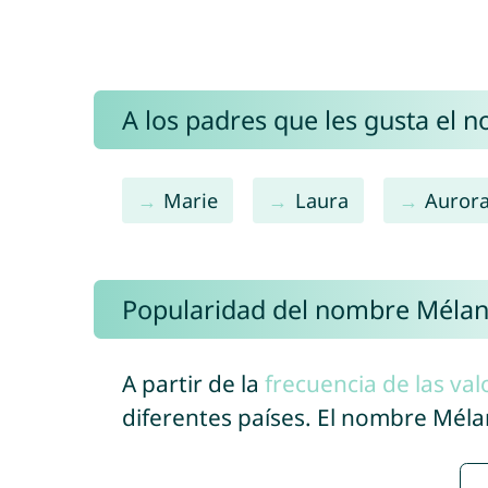
A los padres que les gusta el 
Marie
Laura
Auror
Popularidad del nombre Mélan
A partir de la
frecuencia de las val
diferentes países. El nombre Mél