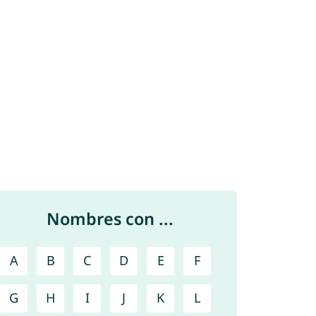
Nombres con ...
A
B
C
D
E
F
G
H
I
J
K
L