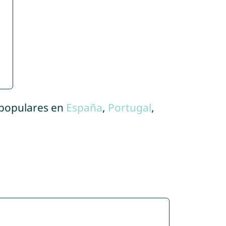
 populares en
España
,
Portugal
,