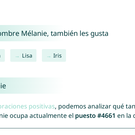
nombre Mélanie, también les gusta
a
Lisa
Iris
ie
oraciones positivas
, podemos analizar qué ta
anie ocupa actualmente el
puesto #4661
en la 