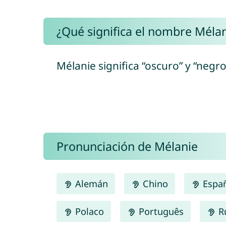
¿Qué significa el nombre Méla
Mélanie significa “oscuro” y “negro
Pronunciación de Mélanie
Alemán
Chino
Espa
Polaco
Português
R