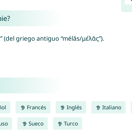
nie?
” (del griego antiguo “mélās/μέλᾱς”).
ñol
Francés
Inglés
Italiano
uso
Sueco
Turco