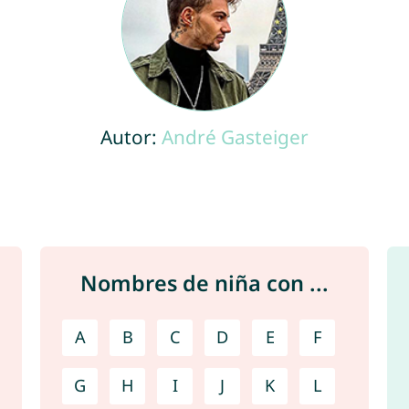
Autor:
André Gasteiger
Nombres de niña con ...
A
B
C
D
E
F
G
H
I
J
K
L