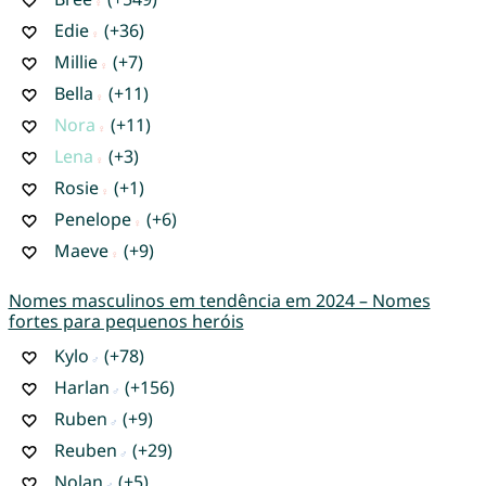
Edie
(+36)
Millie
(+7)
Bella
(+11)
Nora
(+11)
Lena
(+3)
Rosie
(+1)
Penelope
(+6)
Maeve
(+9)
Nomes masculinos em tendência em 2024 – Nomes
fortes para pequenos heróis
Kylo
(+78)
Harlan
(+156)
Ruben
(+9)
Reuben
(+29)
Nolan
(+5)