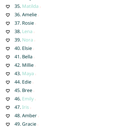
35.
Matilda
36.
Amelie
37.
Rosie
38.
Lena
39.
Nora
40.
Elsie
41.
Bella
42.
Millie
43.
Maya
44.
Edie
45.
Bree
46.
Emily
47.
Iris
48.
Amber
49.
Gracie