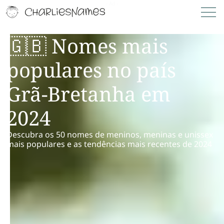
🇬🇧 Nomes mais
populares no país
Grã-Bretanha em
2024
Descubra os 50 nomes de meninos, meninas e unissex
mais populares e as tendências mais recentes de 2024