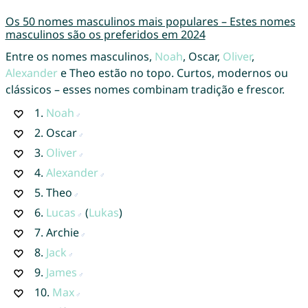
Os 50 nomes masculinos mais populares – Estes nomes
masculinos são os preferidos em 2024
Entre os nomes masculinos,
Noah
, Oscar,
Oliver
,
Alexander
e Theo estão no topo. Curtos, modernos ou
clássicos – esses nomes combinam tradição e frescor.
1.
Noah
2.
Oscar
3.
Oliver
4.
Alexander
5.
Theo
6.
Lucas
(
Lukas
)
7.
Archie
8.
Jack
9.
James
10.
Max