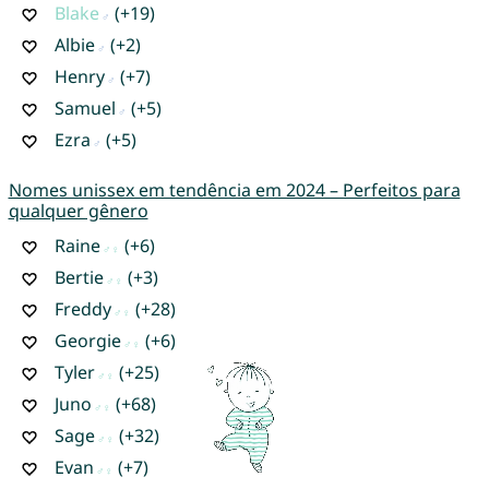
Blake
(+19)
Albie
(+2)
Henry
(+7)
Samuel
(+5)
Ezra
(+5)
Nomes unissex em tendência em 2024 – Perfeitos para
qualquer gênero
Raine
(+6)
Bertie
(+3)
Freddy
(+28)
Georgie
(+6)
Tyler
(+25)
Juno
(+68)
Sage
(+32)
Evan
(+7)