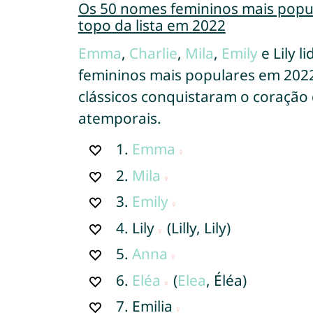
Os 50 nomes femininos mais popu
topo da lista em 2022
Emma
,
Charlie
,
Mila
,
Emily
e Lily l
femininos mais populares em 202
clássicos conquistaram o coração 
atemporais.
1.
Emma
2.
Mila
3.
Emily
4.
Lily
(Lilly, Lily)
5.
Anna
6.
Eléa
(
Elea
, Éléa)
7.
Emilia