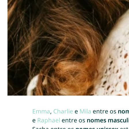
Emma
,
Charlie
e
Mila
entre os
nom
e
Raphael
entre os
nomes mascul