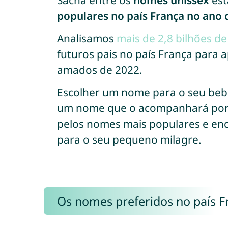
Sacha entre os
nomes unissex
est
populares no país França no ano 
Analisamos
mais de 2,8 bilhões d
futuros pais no país França para
amados de 2022.
Escolher um nome para o seu bebê
um nome que o acompanhará por t
pelos nomes mais populares e enc
para o seu pequeno milagre.
Os nomes preferidos no país F