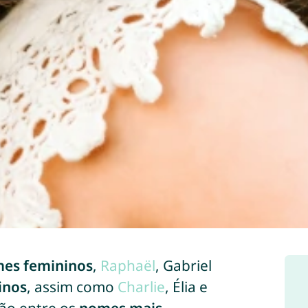
es femininos
,
Raphaël
, Gabriel
inos
, assim como
Charlie
, Élia e