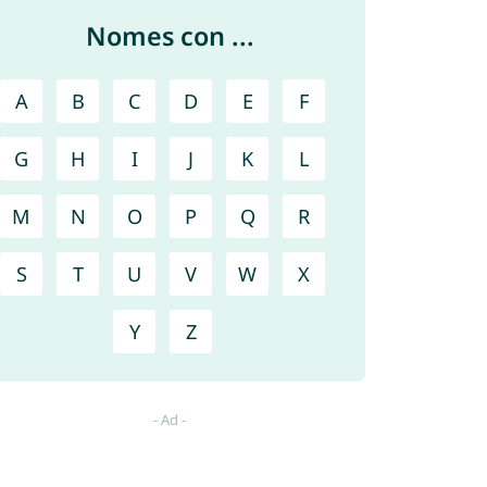
Nomes con ...
A
B
C
D
E
F
G
H
I
J
K
L
M
N
O
P
Q
R
S
T
U
V
W
X
Y
Z