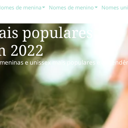
omes de menina
Nomes de menino
Nomes uni
is populares no
m 2022
eninas e unissex mais populares e as tendê