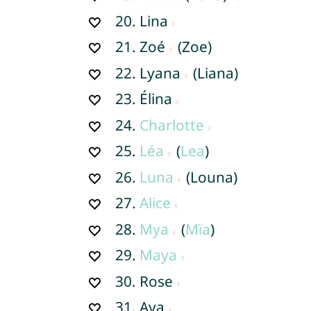
20.
Lina
21.
Zoé
(Zoe)
22.
Lyana
(Liana)
23.
Élina
24.
Charlotte
25.
Léa
(
Lea
)
26.
Luna
(Louna)
27.
Alice
28.
Mya
(
Mïa
)
29.
Maya
30.
Rose
31.
Ava