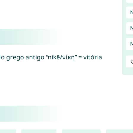
N
N
do grego antigo “níkē/νίκη” = vitória