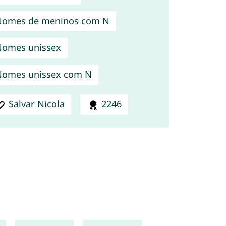
Nomes de meninos com N
omes unissex
omes unissex com N
Salvar Nicola
2246