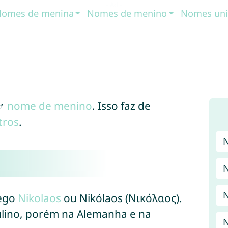
omes de menina
Nomes de menino
Nomes uni
♂
nome de menino
. Isso faz de
tros
.
rego
Nikolaos
ou Nikólaos (Νικόλαος).
ulino, porém na Alemanha e na