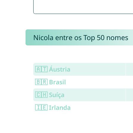
Nicola entre os Top 50 nomes
🇦🇹 Áustria
🇧🇷 Brasil
🇨🇭 Suíça
🇮🇪 Irlanda