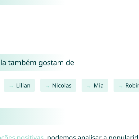
ola também gostam de
Lilian
Nicolas
Mia
Robi
ações positivas
, podemos analisar a populari