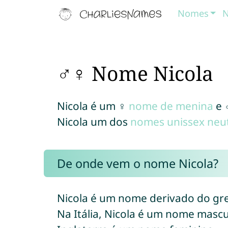
Nomes
N
♂♀ Nome Nicola
Nicola é um ♀
nome de menina
e 
Nicola um dos
nomes unissex neu
De onde vem o nome Nicola?
Nicola é um nome derivado do g
Na Itália, Nicola é um nome masc