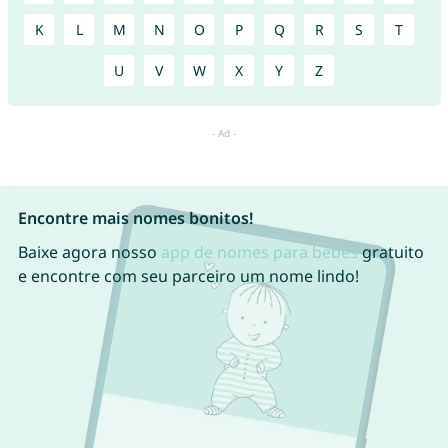
K
L
M
N
O
P
Q
R
S
T
U
V
W
X
Y
Z
Encontre mais nomes bonitos!
Baixe agora nosso
app de nomes para bebês
gratuito
e encontre com seu parceiro um nome lindo!