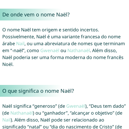
De onde vem o nome Naël?
O nome Naël tem origem e sentido incertos.
Possivelmente, Naël é uma variante francesa do nome
árabe
Nail
, ou uma abreviatura de nomes que terminam
em “-naël”, como
Gwenaël
ou
Nathanaël
. Além disso,
Naël poderia ser uma forma moderna do nome francês
Noël.
O que significa o nome Naël?
Naël significa “generoso” (de
Gwenaël
), “Deus tem dado”
(de
Nathanaël
) ou “ganhador”, “alcançar o objetivo” (de
Nail
). Além disso, Naël pode ser relacionado ao
significado “natal” ou “dia do nascimento de Cristo” (de