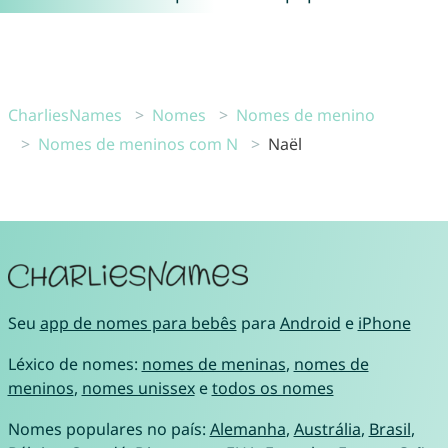
CharliesNames
Nomes
Nomes de menino
Nomes de meninos com N
Naël
Seu
app de nomes para bebês
para
Android
e
iPhone
Léxico de nomes:
nomes de meninas
,
nomes de
meninos
,
nomes unissex
e
todos os nomes
Nomes populares no país:
Alemanha
,
Austrália
,
Brasil
,