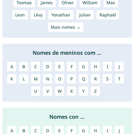
Toomas
James
Oliver
William
Max
Leon
Lévy
Yonathan
Julian
Raphaël
Mais nomes →
Nomes de meninos com ...
A
B
C
D
E
F
G
H
I
J
K
L
M
N
O
P
Q
R
S
T
U
V
W
X
Y
Z
Nomes con ...
A
B
C
D
E
F
G
H
I
J