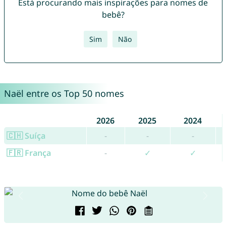
Está procurando mais inspirações para nomes de
bebê?
Sim
Não
Naël entre os Top 50 nomes
2026
2025
2024
🇨🇭 Suíça
-
-
-
🇫🇷 França
-
✓
✓