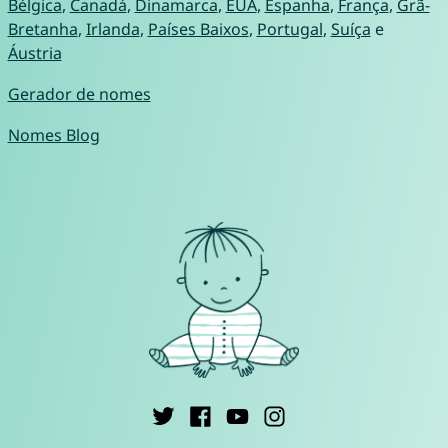
Bélgica
,
Canadá
,
Dinamarca
,
EUA
,
Espanha
,
França
,
Grã-
Bretanha
,
Irlanda
,
Países Baixos
,
Portugal
,
Suíça
e
Áustria
Gerador de nomes
Nomes Blog