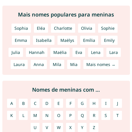
Mais nomes populares para meninas
Sophia
Eléa
Charlotte
Olivia
Sophie
Emma
Isabella
Maëlys
Emília
Emily
Julia
Hannah
Maëlia
Eva
Lena
Lara
Laura
Anna
Mila
Mia
Mais nomes →
Nomes de meninas com ...
A
B
C
D
E
F
G
H
I
J
K
L
M
N
O
P
Q
R
S
T
U
V
W
X
Y
Z