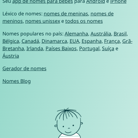
Seu
app de nomes para bebês
para
Android
e
iPhone
Léxico de nomes:
nomes de meninas
,
nomes de
meninos
,
nomes unissex
e
todos os nomes
Nomes populares no país:
Alemanha
,
Austrália
,
Brasil
,
Bélgica
,
Canadá
,
Dinamarca
,
EUA
,
Espanha
,
França
,
Grã-
Bretanha
,
Irlanda
,
Países Baixos
,
Portugal
,
Suíça
e
Áustria
Gerador de nomes
Nomes Blog