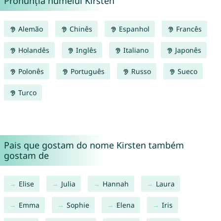
Pronunția numelui Kirsten
Alemão
Chinês
Espanhol
Francês
Holandês
Inglês
Italiano
Japonês
Polonês
Português
Russo
Sueco
Turco
Pais que gostam do nome Kirsten também
gostam de
Elise
Julia
Hannah
Laura
Emma
Sophie
Elena
Iris