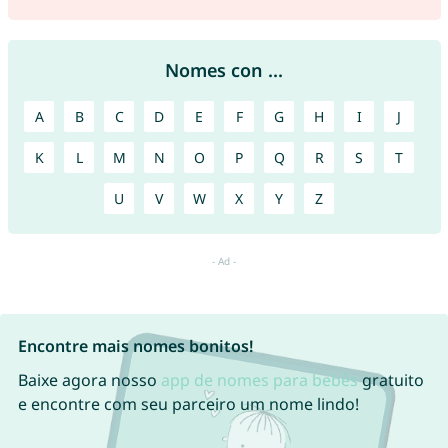
Nomes con ...
A
B
C
D
E
F
G
H
I
J
K
L
M
N
O
P
Q
R
S
T
U
V
W
X
Y
Z
Encontre mais nomes bonitos!
Baixe agora nosso
app de nomes para bebês
gratuito
e encontre com seu parceiro um nome lindo!