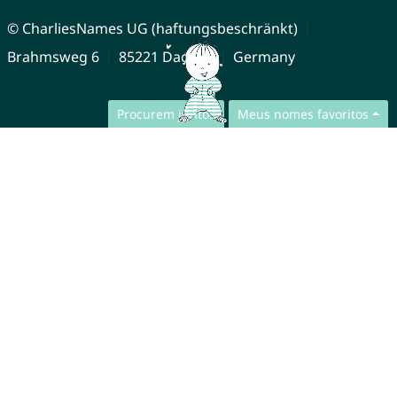
© CharliesNames UG (haftungsbeschränkt)
Brahmsweg 6
85221 Dachau
Germany
Procurem juntos
Meus nomes favoritos