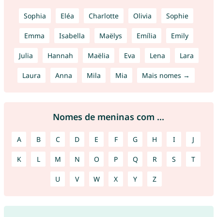
Sophia
Eléa
Charlotte
Olivia
Sophie
Emma
Isabella
Maëlys
Emília
Emily
Julia
Hannah
Maëlia
Eva
Lena
Lara
Laura
Anna
Mila
Mia
Mais nomes →
Nomes de meninas com ...
A
B
C
D
E
F
G
H
I
J
K
L
M
N
O
P
Q
R
S
T
U
V
W
X
Y
Z