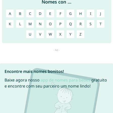
Nomes con ...
A
B
C
D
E
F
G
H
I
J
K
L
M
N
O
P
Q
R
S
T
U
V
W
X
Y
Z
Encontre mais nomes bonitos!
Baixe agora nosso
app de nomes para bebês
gratuito
e encontre com seu parceiro um nome lindo!