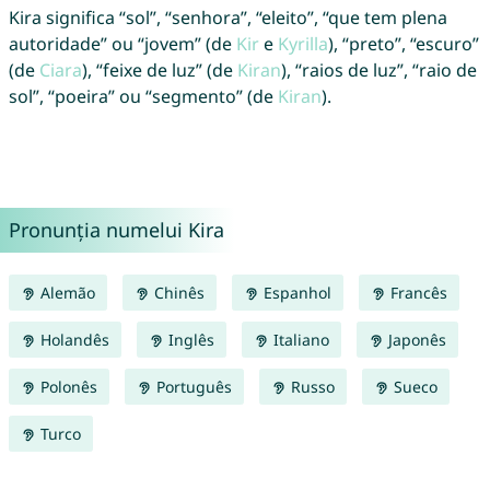
Kira significa “sol”, “senhora”, “eleito”, “que tem plena
autoridade” ou “jovem” (de
Kir
e
Kyrilla
), “preto”, “escuro”
(de
Ciara
), “feixe de luz” (de
Kiran
), “raios de luz”, “raio de
sol”, “poeira” ou “segmento” (de
Kiran
).
Pronunția numelui Kira
Alemão
Chinês
Espanhol
Francês
Holandês
Inglês
Italiano
Japonês
Polonês
Português
Russo
Sueco
Turco