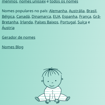
meninos
,
nomes unissex
e
todos os nomes
Nomes populares no país:
Alemanha
,
Austrália
,
Brasil
,
Bélgica
,
Canadá
,
Dinamarca
,
EUA
,
Espanha
,
França
,
Grã-
Bretanha
,
Irlanda
,
Países Baixos
,
Portugal
,
Suíça
e
Áustria
Gerador de nomes
Nomes Blog