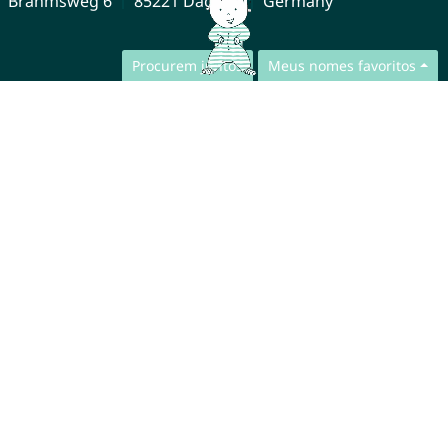
Brahmsweg 6
85221 Dachau
Germany
Procurem juntos
Meus nomes favoritos