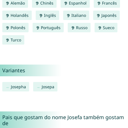
Alemão
Chinês
Espanhol
Francês
Holandês
Inglês
Italiano
Japonês
Polonês
Português
Russo
Sueco
Turco
Variantes
Josepha
Josepa
Pais que gostam do nome Josefa também gostam
de