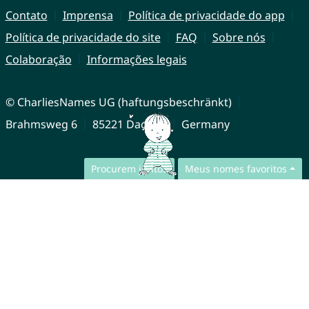
Contato
Imprensa
Política de privacidade do app
Política de privacidade do site
FAQ
Sobre nós
Colaboração
Informações legais
© CharliesNames UG (haftungsbeschränkt)
Brahmsweg 6
85221 Dachau
Germany
Procurem juntos
Meus nomes favoritos