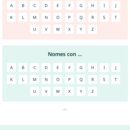
A
B
C
D
E
F
G
H
I
J
K
L
M
N
O
P
Q
R
S
T
U
V
W
X
Y
Z
Nomes con ...
A
B
C
D
E
F
G
H
I
J
K
L
M
N
O
P
Q
R
S
T
U
V
W
X
Y
Z