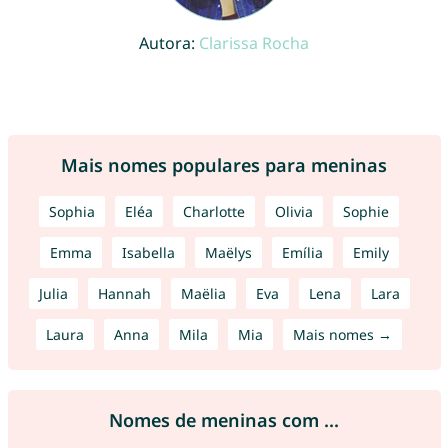
Autora:
Clarissa Rocha
Mais nomes populares para meninas
Sophia
Eléa
Charlotte
Olivia
Sophie
Emma
Isabella
Maëlys
Emília
Emily
Julia
Hannah
Maëlia
Eva
Lena
Lara
Laura
Anna
Mila
Mia
Mais nomes →
Nomes de meninas com ...