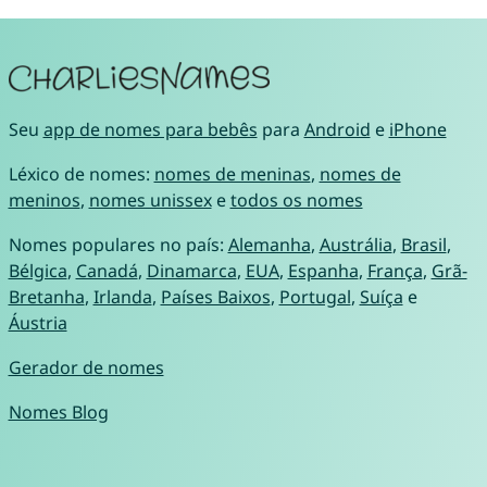
Seu
app de nomes para bebês
para
Android
e
iPhone
Léxico de nomes:
nomes de meninas
,
nomes de
meninos
,
nomes unissex
e
todos os nomes
Nomes populares no país:
Alemanha
,
Austrália
,
Brasil
,
Bélgica
,
Canadá
,
Dinamarca
,
EUA
,
Espanha
,
França
,
Grã-
Bretanha
,
Irlanda
,
Países Baixos
,
Portugal
,
Suíça
e
Áustria
Gerador de nomes
Nomes Blog