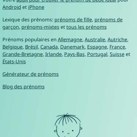
Android
et
iPhone
Lexique des prénoms:
prénoms de fille
,
prénoms de
garçon
,
prénoms-mixtes
et
tous les prénoms
Prénoms populaires en
Allemagne
,
Australie
,
Autriche
,
Belgique
,
Brésil
,
Canada
,
Danemark
,
Espagne
,
France
,
Grande-Bretagne
,
Irlande
,
Pays-Bas
,
Portugal
,
Suisse
et
États-Unis
Générateur de prénoms
Blog des prénoms