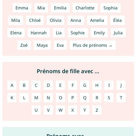
Emma
Mia
Emilia
Charlotte
Sophia
Mila
Chloé
Olivia
Anna
Amelia
Éléa
Elena
Hannah
Lia
Sophie
Emily
Julia
Zoé
Maya
Eva
Plus de prénoms →
Prénoms de fille avec ...
A
B
C
D
E
F
G
H
I
J
K
L
M
N
O
P
Q
R
S
T
U
V
W
X
Y
Z