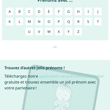
Prénoms avec ...
A
B
C
D
E
F
G
H
I
J
K
L
M
N
O
P
Q
R
S
T
U
V
W
X
Y
Z
Trouvez d’autres jolis prénoms !
Téléchargez notre
application de prénoms pour bébé
gratuite et trouvez ensemble un joli prénom avec
votre partenaire !