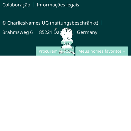
Colaboração
Informações legais
© CharliesNames UG (haftungsbeschränkt)
Brahmsweg 6
85221 Dachau
Germany
Procurem juntos
Meus nomes favoritos