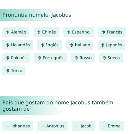
Pronunția numelui Jacobus
Alemão
Chinês
Espanhol
Francês
Holandês
Inglês
Italiano
Japonês
Polonês
Português
Russo
Sueco
Turco
Pais que gostam do nome Jacobus também
gostam de
Johannes
Antonius
Jacob
Emma