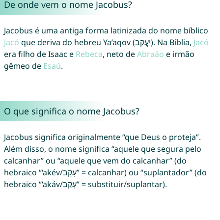
De onde vem o nome Jacobus?
Jacobus é uma antiga forma latinizada do nome bíblico
Jacó
que deriva do hebreu Ya’aqov (יַעֲקֹב). Na Bíblia,
Jacó
era filho de Isaac e
Rebeca
, neto de
Abraão
e irmão
gêmeo de
Esaú
.
O que significa o nome Jacobus?
Jacobus significa originalmente “que Deus o proteja”.
Além disso, o nome significa “aquele que segura pelo
calcanhar” ou “aquele que vem do calcanhar” (do
hebraico “‘akév/עָקֵב” = calcanhar) ou “suplantador” (do
hebraico “‘akáv/עָקַב” = substituir/suplantar).