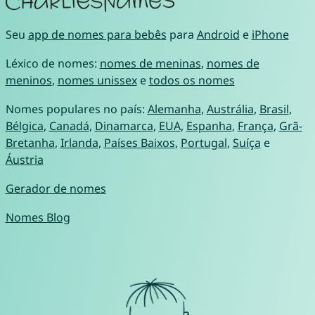
Seu
app de nomes para bebês
para
Android
e
iPhone
Léxico de nomes:
nomes de meninas
,
nomes de
meninos
,
nomes unissex
e
todos os nomes
Nomes populares no país:
Alemanha
,
Austrália
,
Brasil
,
Bélgica
,
Canadá
,
Dinamarca
,
EUA
,
Espanha
,
França
,
Grã-
Bretanha
,
Irlanda
,
Países Baixos
,
Portugal
,
Suíça
e
Áustria
Gerador de nomes
Nomes Blog