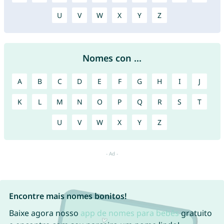
U
V
W
X
Y
Z
Nomes con ...
A
B
C
D
E
F
G
H
I
J
K
L
M
N
O
P
Q
R
S
T
U
V
W
X
Y
Z
Encontre mais nomes bonitos!
Baixe agora nosso
app de nomes para bebês
gratuito