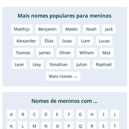
Mais nomes populares para meninos
Matthijs
Benjamin
Matéo
Noah
Jack
Alexander
Élias
Izaac
Liam
Lucas
Toomas
James
Oliver
William
Max
Leon
Lévy
Yonathan
Julian
Raphaël
Mais nomes →
Nomes de meninos com ...
A
B
C
D
E
F
G
H
I
J
K
L
M
N
O
P
Q
R
S
T