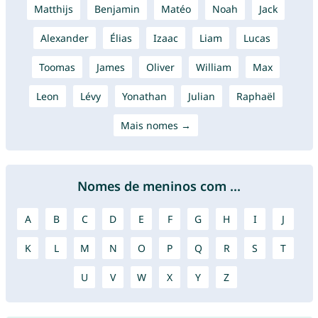
Matthijs
Benjamin
Matéo
Noah
Jack
Alexander
Élias
Izaac
Liam
Lucas
Toomas
James
Oliver
William
Max
Leon
Lévy
Yonathan
Julian
Raphaël
Mais nomes →
Nomes de meninos com ...
A
B
C
D
E
F
G
H
I
J
K
L
M
N
O
P
Q
R
S
T
U
V
W
X
Y
Z