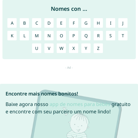
Nomes con ...
A
B
C
D
E
F
G
H
I
J
K
L
M
N
O
P
Q
R
S
T
U
V
W
X
Y
Z
Encontre mais nomes bonitos!
Baixe agora nosso
app de nomes para bebês
gratuito
e encontre com seu parceiro um nome lindo!