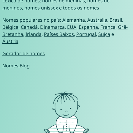
Léxico de nomes:
nomes de meninas
,
nomes de
meninos
,
nomes unissex
e
todos os nomes
Nomes populares no país:
Alemanha
,
Austrália
,
Brasil
,
Bélgica
,
Canadá
,
Dinamarca
,
EUA
,
Espanha
,
França
,
Grã-
Bretanha
,
Irlanda
,
Países Baixos
,
Portugal
,
Suíça
e
Áustria
Gerador de nomes
Nomes Blog