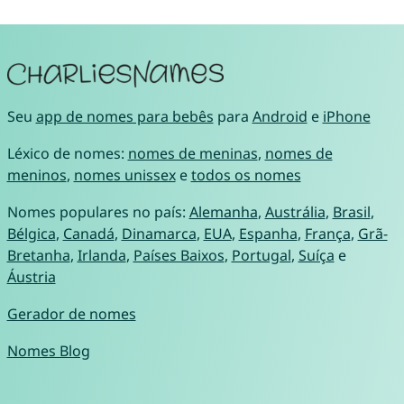
Seu
app de nomes para bebês
para
Android
e
iPhone
Léxico de nomes:
nomes de meninas
,
nomes de
meninos
,
nomes unissex
e
todos os nomes
Nomes populares no país:
Alemanha
,
Austrália
,
Brasil
,
Bélgica
,
Canadá
,
Dinamarca
,
EUA
,
Espanha
,
França
,
Grã-
Bretanha
,
Irlanda
,
Países Baixos
,
Portugal
,
Suíça
e
Áustria
Gerador de nomes
Nomes Blog