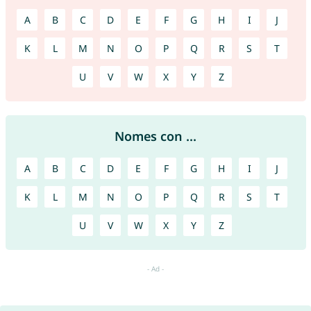
A
B
C
D
E
F
G
H
I
J
K
L
M
N
O
P
Q
R
S
T
U
V
W
X
Y
Z
Nomes con ...
A
B
C
D
E
F
G
H
I
J
K
L
M
N
O
P
Q
R
S
T
U
V
W
X
Y
Z