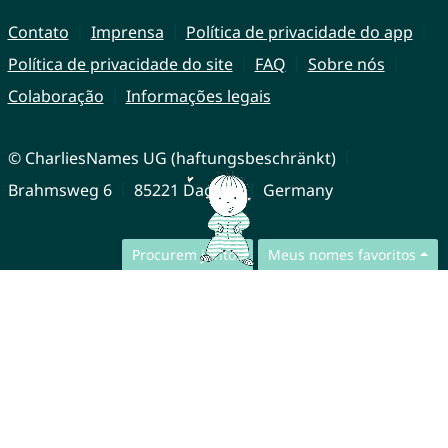
Contato
Imprensa
Política de privacidade do app
Política de privacidade do site
FAQ
Sobre nós
Colaboração
Informações legais
© CharliesNames UG (haftungsbeschränkt)
Brahmsweg 6
85221 Dachau
Germany
Procurem juntos
Meus nomes favoritos