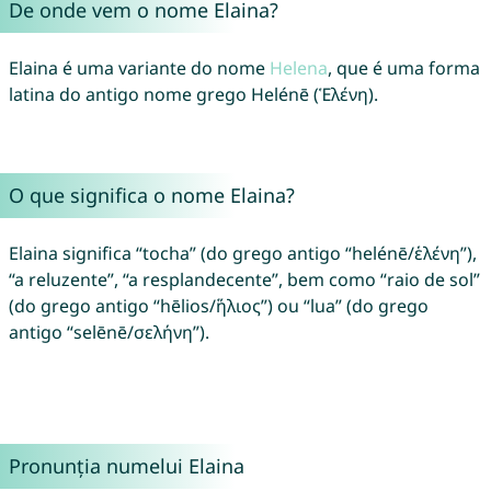
De onde vem o nome Elaina?
Elaina é uma variante do nome
Helena
, que é uma forma
latina do antigo nome grego Helénē (Ἑλένη).
O que significa o nome Elaina?
Elaina significa “tocha” (do grego antigo “helénē/ἑλένη”),
“a reluzente”, “a resplandecente”, bem como “raio de sol”
(do grego antigo “hēlios/ἥλιος”) ou “lua” (do grego
antigo “selēnē/σελήνη”).
Pronunția numelui Elaina