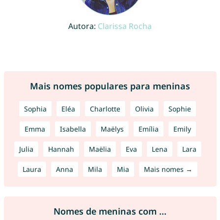
Autora:
Clarissa Rocha
Mais nomes populares para meninas
Sophia
Eléa
Charlotte
Olivia
Sophie
Emma
Isabella
Maëlys
Emília
Emily
Julia
Hannah
Maëlia
Eva
Lena
Lara
Laura
Anna
Mila
Mia
Mais nomes →
Nomes de meninas com ...