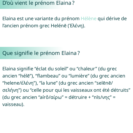
D’où vient le prénom Elaina ?
Elaina est une variante du prénom
Hélène
qui dérive de
l’ancien prénom grec Helénē (Ἑλένη).
Que signifie le prénom Elaina ?
Elaina signifie “éclat du soleil” ou “chaleur” (du grec
ancien “hélē”), “flambeau” ou “lumière” (du grec ancien
“helene/ἑλένη”), “la lune” (du grec ancien “selēnē/
σελήνη”) ou “celle pour qui les vaisseaux ont été détruits”
(du grec ancien “aírô/αίρω” = détruire + “nīs/νης” =
vaisseau).