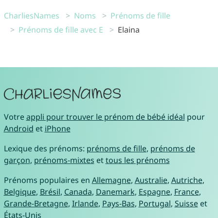
CharliesNames
Noms
Prénoms de fille
Prénoms de fille avec E
Elaina
Votre
appli pour trouver le prénom de bébé idéal
pour
Android
et
iPhone
Lexique des prénoms:
prénoms de fille
,
prénoms de
garçon
,
prénoms-mixtes
et
tous les prénoms
Prénoms populaires en
Allemagne
,
Australie
,
Autriche
,
Belgique
,
Brésil
,
Canada
,
Danemark
,
Espagne
,
France
,
Grande-Bretagne
,
Irlande
,
Pays-Bas
,
Portugal
,
Suisse
et
États-Unis