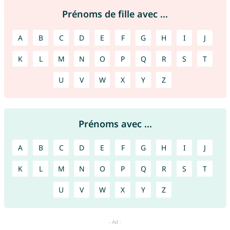
Prénoms de fille avec ...
A
B
C
D
E
F
G
H
I
J
K
L
M
N
O
P
Q
R
S
T
U
V
W
X
Y
Z
Prénoms avec ...
A
B
C
D
E
F
G
H
I
J
K
L
M
N
O
P
Q
R
S
T
U
V
W
X
Y
Z