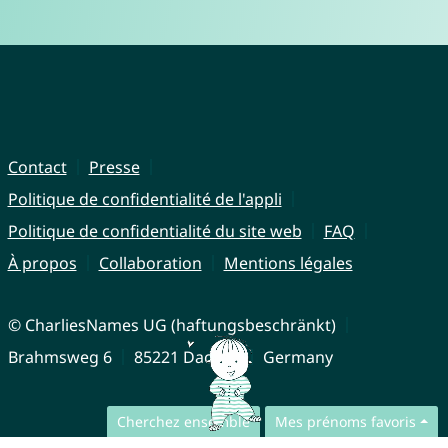
Contact
Presse
Politique de confidentialité de l'appli
Politique de confidentialité du site web
FAQ
À propos
Collaboration
Mentions légales
© CharliesNames UG (haftungsbeschränkt)
Brahmsweg 6
85221 Dachau
Germany
Cherchez ensemble
Mes prénoms favoris