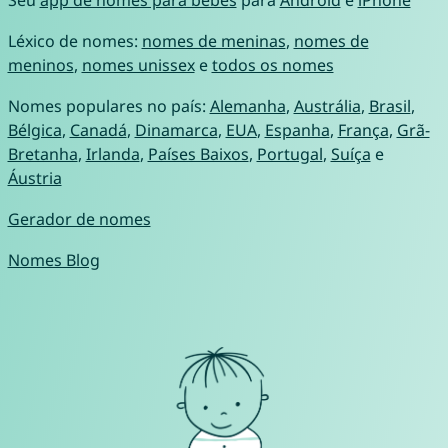
Léxico de nomes:
nomes de meninas
,
nomes de
meninos
,
nomes unissex
e
todos os nomes
Nomes populares no país:
Alemanha
,
Austrália
,
Brasil
,
Bélgica
,
Canadá
,
Dinamarca
,
EUA
,
Espanha
,
França
,
Grã-
Bretanha
,
Irlanda
,
Países Baixos
,
Portugal
,
Suíça
e
Áustria
Gerador de nomes
Nomes Blog