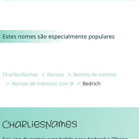
Estes nomes são especialmente populares
CharliesNames
Nomes
Nomes de menino
Nomes de meninos com B
Bedrich
Seu
app de nomes para bebês
para
Android
e
iPhone