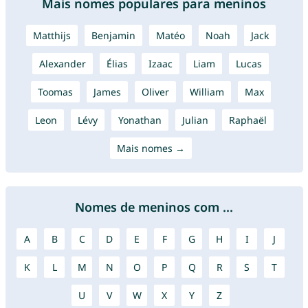
Mais nomes populares para meninos
Matthijs
Benjamin
Matéo
Noah
Jack
Alexander
Élias
Izaac
Liam
Lucas
Toomas
James
Oliver
William
Max
Leon
Lévy
Yonathan
Julian
Raphaël
Mais nomes →
Nomes de meninos com ...
A
B
C
D
E
F
G
H
I
J
K
L
M
N
O
P
Q
R
S
T
U
V
W
X
Y
Z