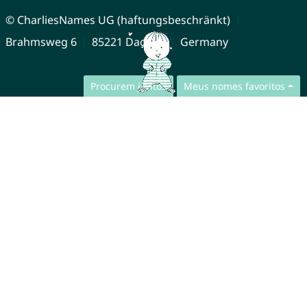
© CharliesNames UG (haftungsbeschränkt)
Brahmsweg 6
85221 Dachau
Germany
Procurem juntos
Meus nomes favoritos