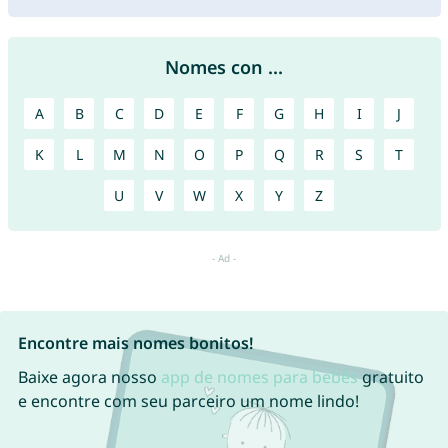
Nomes con ...
A
B
C
D
E
F
G
H
I
J
K
L
M
N
O
P
Q
R
S
T
U
V
W
X
Y
Z
Encontre mais nomes bonitos!
Baixe agora nosso
app de nomes para bebês
gratuito
e encontre com seu parceiro um nome lindo!