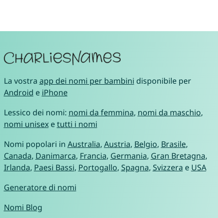
La vostra
app dei nomi per bambini
disponibile per
Android
e
iPhone
Lessico dei nomi:
nomi da femmina
,
nomi da maschio
,
nomi unisex
e
tutti i nomi
Nomi popolari in
Australia
,
Austria
,
Belgio
,
Brasile
,
Canada
,
Danimarca
,
Francia
,
Germania
,
Gran Bretagna
,
Irlanda
,
Paesi Bassi
,
Portogallo
,
Spagna
,
Svizzera
e
USA
Generatore di nomi
Nomi Blog