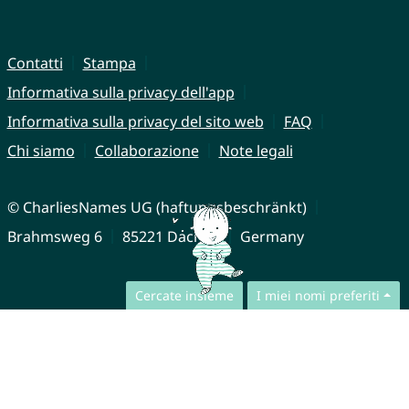
Contatti
Stampa
Informativa sulla privacy dell'app
Informativa sulla privacy del sito web
FAQ
Chi siamo
Collaborazione
Note legali
© CharliesNames UG (haftungsbeschränkt)
Brahmsweg 6
85221 Dachau
Germany
Cercate insieme
I miei nomi preferiti