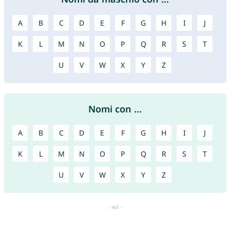
A
B
C
D
E
F
G
H
I
J
K
L
M
N
O
P
Q
R
S
T
U
V
W
X
Y
Z
Nomi con ...
A
B
C
D
E
F
G
H
I
J
K
L
M
N
O
P
Q
R
S
T
U
V
W
X
Y
Z