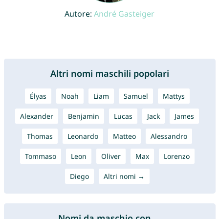
Autore:
André Gasteiger
Altri nomi maschili popolari
Élyas
Noah
Liam
Samuel
Mattys
Alexander
Benjamin
Lucas
Jack
James
Thomas
Leonardo
Matteo
Alessandro
Tommaso
Leon
Oliver
Max
Lorenzo
Diego
Altri nomi →
Nomi da maschio con ...