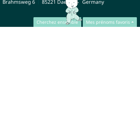
Brahmsweg 6
85221 Dachau
Germany
Cherchez ensemble
Mes prénoms favoris