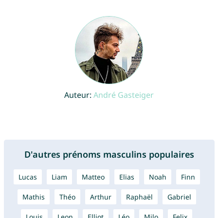
Auteur:
André Gasteiger
D'autres prénoms masculins populaires
Lucas
Liam
Matteo
Elias
Noah
Finn
Mathis
Théo
Arthur
Raphaël
Gabriel
Louis
Leon
Elliot
Léo
Milo
Felix