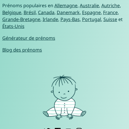
Prénoms populaires en
Allemagne
,
Australie
,
Autriche
,
Belgique
,
Brésil
,
Canada
,
Danemark
,
Espagne
,
France
,
Grande-Bretagne
,
Irlande
,
Pays-Bas
,
Portugal
,
Suisse
et
États-Unis
Générateur de prénoms
Blog des prénoms