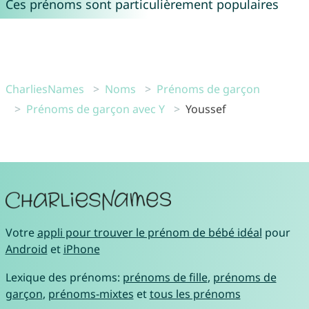
Ces prénoms sont particulièrement populaires
CharliesNames
Noms
Prénoms de garçon
Prénoms de garçon avec Y
Youssef
Votre
appli pour trouver le prénom de bébé idéal
pour
Android
et
iPhone
Lexique des prénoms:
prénoms de fille
,
prénoms de
garçon
,
prénoms-mixtes
et
tous les prénoms