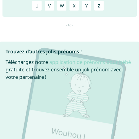
U
V
W
X
Y
Z
Trouvez d’autres jolis prénoms !
Téléchargez notre
application de prénoms pour bébé
gratuite et trouvez ensemble un joli prénom avec
votre partenaire !