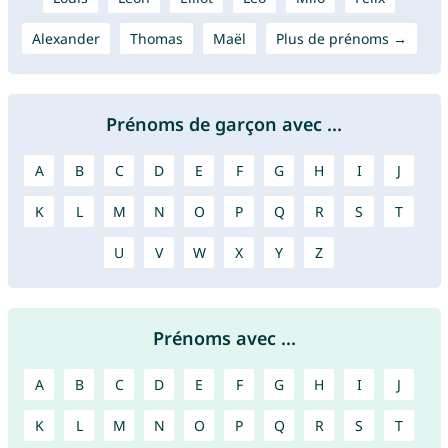
Alexander
Thomas
Maël
Plus de prénoms →
Prénoms de garçon avec ...
A
B
C
D
E
F
G
H
I
J
K
L
M
N
O
P
Q
R
S
T
U
V
W
X
Y
Z
Prénoms avec ...
A
B
C
D
E
F
G
H
I
J
K
L
M
N
O
P
Q
R
S
T