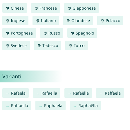
Cinese
Francese
Giapponese
Inglese
Italiano
Olandese
Polacco
Portoghese
Russo
Spagnolo
Svedese
Tedesco
Turco
Varianti
Rafaela
Rafaella
Rafaëlla
Raffaela
Raffaella
Raphaela
Raphaëlla