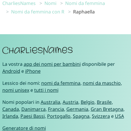
CharliesNames
Nomi
Nomi da femmina
Nomi da femmina con R
Raphaella
La vostra
app dei nomi per bambini
disponibile per
Android
e
iPhone
Lessico dei nomi:
nomi da femmina
,
nomi da maschio
,
nomi unisex
e
tutti i nomi
Nomi popolari in
Australia
,
Austria
,
Belgio
,
Brasile
,
Canada
,
Danimarca
,
Francia
,
Germania
,
Gran Bretagna
,
Irlanda
,
Paesi Bassi
,
Portogallo
,
Spagna
,
Svizzera
e
USA
Generatore di nomi