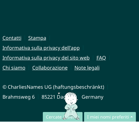
Contatti
Stampa
Informativa sulla privacy dell'app
Informativa sulla privacy del sito web
FAQ
Chi siamo
Collaborazione
Note legali
© CharliesNames UG (haftungsbeschränkt)
Brahmsweg 6
85221 Dachau
Germany
Cercate insieme
I miei nomi preferiti