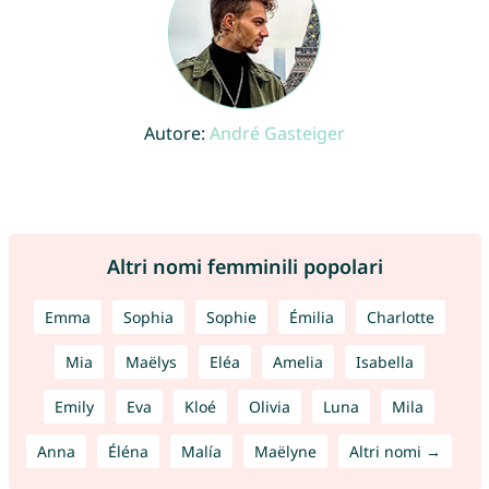
Autore:
André Gasteiger
Altri nomi femminili popolari
Emma
Sophia
Sophie
Émilia
Charlotte
Mia
Maëlys
Eléa
Amelia
Isabella
Emily
Eva
Kloé
Olivia
Luna
Mila
Anna
Éléna
Malía
Maëlyne
Altri nomi →