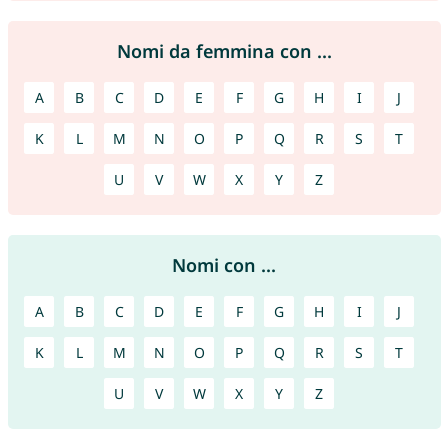
Nomi da femmina con ...
A
B
C
D
E
F
G
H
I
J
K
L
M
N
O
P
Q
R
S
T
U
V
W
X
Y
Z
Nomi con ...
A
B
C
D
E
F
G
H
I
J
K
L
M
N
O
P
Q
R
S
T
U
V
W
X
Y
Z