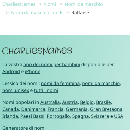
CharliesNames
Nomi
Nomi da maschio
Nomi da maschio con R
Raffaele
La vostra
app dei nomi per bambini
disponibile per
Android
e
iPhone
Lessico dei nomi:
nomi da femmina
,
nomi da maschio
,
nomi unisex
e
tutti i nomi
Nomi popolari in
Australia
,
Austria
,
Belgio
,
Brasile
,
Canada
,
Danimarca
,
Francia
,
Germania
,
Gran Bretagna
,
Irlanda
,
Paesi Bassi
,
Portogallo
,
Spagna
,
Svizzera
e
USA
Generatore di nomi