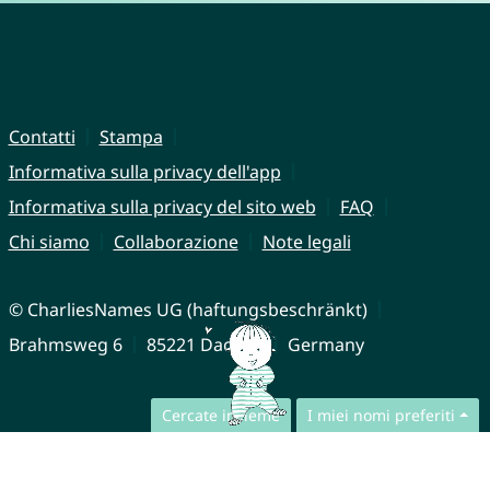
Contatti
Stampa
Informativa sulla privacy dell'app
Informativa sulla privacy del sito web
FAQ
Chi siamo
Collaborazione
Note legali
© CharliesNames UG (haftungsbeschränkt)
Brahmsweg 6
85221 Dachau
Germany
Cercate insieme
I miei nomi preferiti