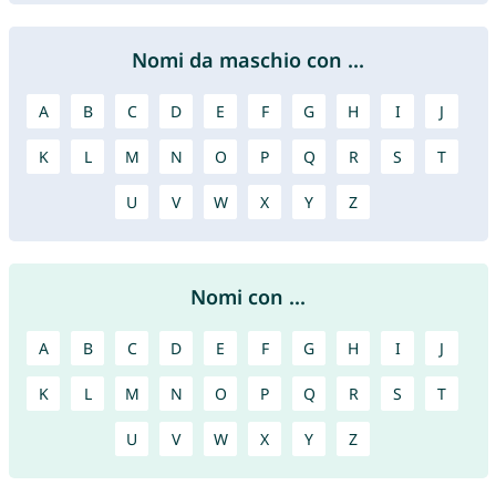
Nomi da maschio con ...
A
B
C
D
E
F
G
H
I
J
K
L
M
N
O
P
Q
R
S
T
U
V
W
X
Y
Z
Nomi con ...
A
B
C
D
E
F
G
H
I
J
K
L
M
N
O
P
Q
R
S
T
U
V
W
X
Y
Z