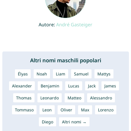
Autore:
André Gasteiger
Altri nomi maschili popolari
Élyas
Noah
Liam
Samuel
Mattys
Alexander
Benjamin
Lucas
Jack
James
Thomas
Leonardo
Matteo
Alessandro
Tommaso
Leon
Oliver
Max
Lorenzo
Diego
Altri nomi →