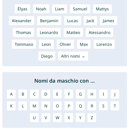
Élyas
Noah
Liam
Samuel
Mattys
Alexander
Benjamin
Lucas
Jack
James
Thomas
Leonardo
Matteo
Alessandro
Tommaso
Leon
Oliver
Max
Lorenzo
Diego
Altri nomi →
Nomi da maschio con ...
A
B
C
D
E
F
G
H
I
J
K
L
M
N
O
P
Q
R
S
T
U
V
W
X
Y
Z