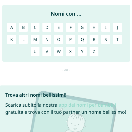
Nomi con ...
A
B
C
D
E
F
G
H
I
J
K
L
M
N
O
P
Q
R
S
T
U
V
W
X
Y
Z
Trova altri nomi bellissimi!
Scarica subito la nostra
app dei nomi per bambini
gratuita e trova con il tuo partner un nome bellissimo!