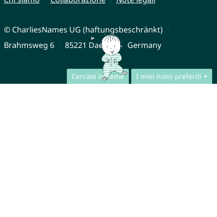
© CharliesNames UG (haftungsbeschränkt)
Brahmsweg 6
85221 Dachau
Germany
Cercate insieme
I miei nomi preferiti