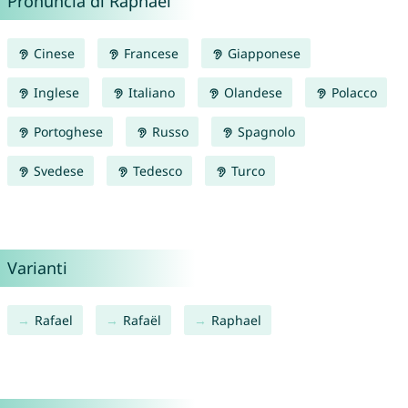
Pronuncia di Raphaël
Cinese
Francese
Giapponese
Inglese
Italiano
Olandese
Polacco
Portoghese
Russo
Spagnolo
Svedese
Tedesco
Turco
Varianti
Rafael
Rafaël
Raphael