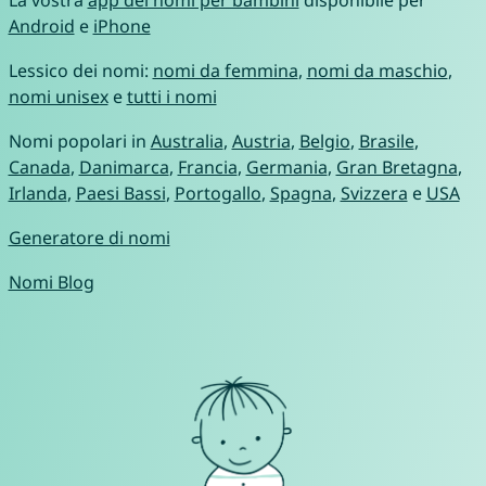
Android
e
iPhone
Lessico dei nomi:
nomi da femmina
,
nomi da maschio
,
nomi unisex
e
tutti i nomi
Nomi popolari in
Australia
,
Austria
,
Belgio
,
Brasile
,
Canada
,
Danimarca
,
Francia
,
Germania
,
Gran Bretagna
,
Irlanda
,
Paesi Bassi
,
Portogallo
,
Spagna
,
Svizzera
e
USA
Generatore di nomi
Nomi Blog