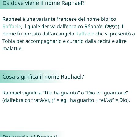
Da dove viene il nome Raphaël?
Raphaël è una variante francese del nome biblico
Raffaele
, il quale deriva dall’ebraico Rĕphā’el (רָפָאֵל). Il
nome fu portato dall’arcangelo
Raffaele
che si presentò a
Tobia per accompagnarlo e curarlo dalla cecità e altre
malattie.
Cosa significa il nome Raphaël?
Raphaël significa “Dio ha guarito” o “Dio è il guaritore”
(dall’ebraico “rafá/רָפָא” = egli ha guarito + “el/אֵל” = Dio).