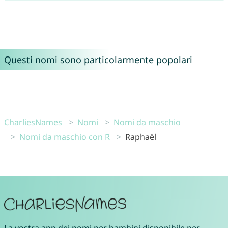
Questi nomi sono particolarmente popolari
CharliesNames
Nomi
Nomi da maschio
Nomi da maschio con R
Raphaël
La vostra
app dei nomi per bambini
disponibile per