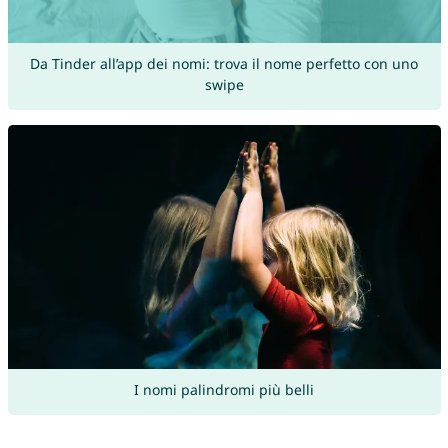
Da Tinder all’app dei nomi: trova il nome perfetto con uno
swipe
I nomi palindromi più belli