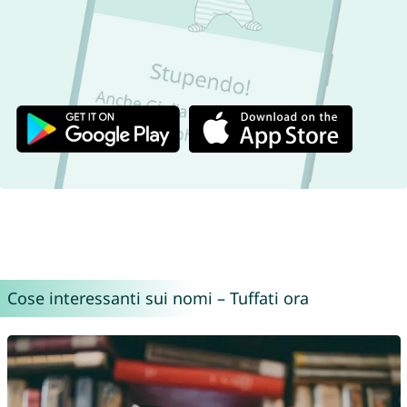
Cose interessanti sui nomi – Tuffati ora