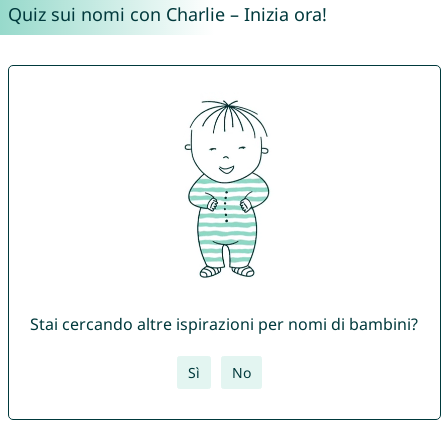
Quiz sui nomi con Charlie – Inizia ora!
Stai cercando altre ispirazioni per nomi di bambini?
Sì
No