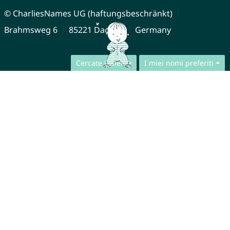
© CharliesNames UG (haftungsbeschränkt)
Brahmsweg 6
85221 Dachau
Germany
Cercate insieme
I miei nomi preferiti