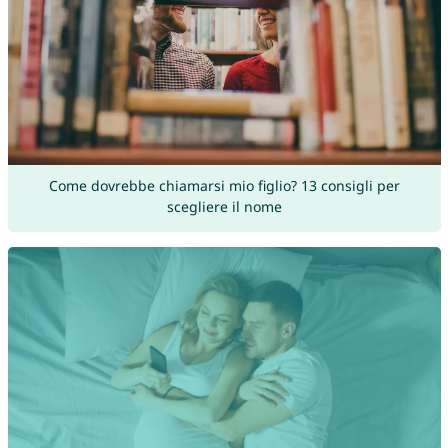
Come dovrebbe chiamarsi mio figlio? 13 consigli per
scegliere il nome