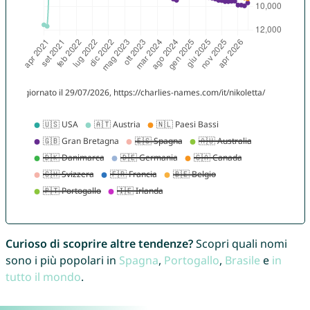
Curioso di scoprire altre tendenze?
Scopri quali nomi
sono i più popolari in
Spagna
,
Portogallo
,
Brasile
e
in
tutto il mondo
.