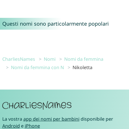
Questi nomi sono particolarmente popolari
CharliesNames
Nomi
Nomi da femmina
Nomi da femmina con N
Nikoletta
La vostra
app dei nomi per bambini
disponibile per
Android
e
iPhone