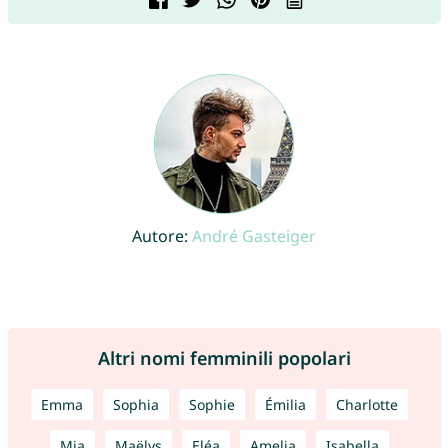
Autore:
André Gasteiger
Altri nomi femminili popolari
Emma
Sophia
Sophie
Émilia
Charlotte
Mia
Maëlys
Eléa
Amelia
Isabella