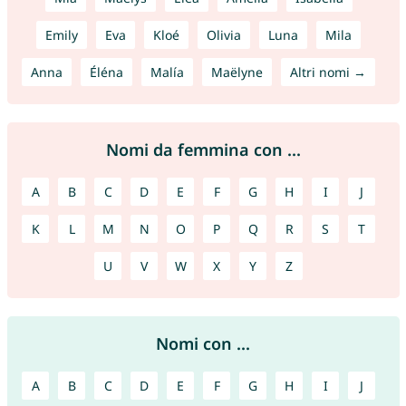
Emily
Eva
Kloé
Olivia
Luna
Mila
Anna
Éléna
Malía
Maëlyne
Altri nomi →
Nomi da femmina con ...
A
B
C
D
E
F
G
H
I
J
K
L
M
N
O
P
Q
R
S
T
U
V
W
X
Y
Z
Nomi con ...
A
B
C
D
E
F
G
H
I
J