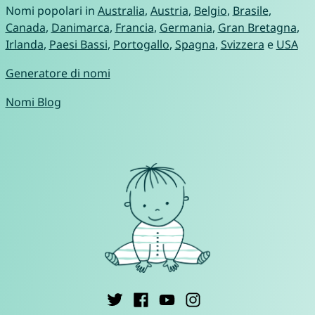
Nomi popolari in
Australia
,
Austria
,
Belgio
,
Brasile
,
Canada
,
Danimarca
,
Francia
,
Germania
,
Gran Bretagna
,
Irlanda
,
Paesi Bassi
,
Portogallo
,
Spagna
,
Svizzera
e
USA
Generatore di nomi
Nomi Blog