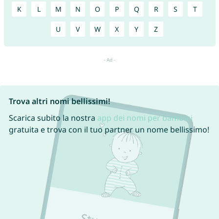
K
L
M
N
O
P
Q
R
S
T
U
V
W
X
Y
Z
Trova altri nomi bellissimi!
Scarica subito la nostra
app dei nomi per bambini
gratuita e trova con il tuo partner un nome bellissimo!