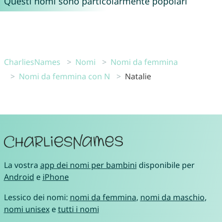
Questi nomi sono particolarmente popolari
CharliesNames
Nomi
Nomi da femmina
Nomi da femmina con N
Natalie
La vostra
app dei nomi per bambini
disponibile per
Android
e
iPhone
Lessico dei nomi:
nomi da femmina
,
nomi da maschio
,
nomi unisex
e
tutti i nomi