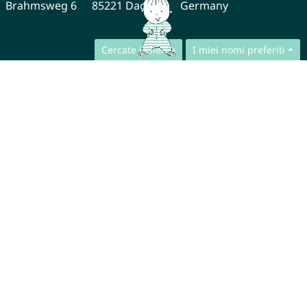
Brahmsweg 6
85221 Dachau
Germany
Cercate insieme
I miei nomi preferiti