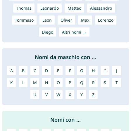
Thomas
Leonardo
Matteo
Alessandro
Tommaso
Leon
Oliver
Max
Lorenzo
Diego
Altri nomi →
Nomi da maschio con ...
A
B
C
D
E
F
G
H
I
J
K
L
M
N
O
P
Q
R
S
T
U
V
W
X
Y
Z
Nomi con ...