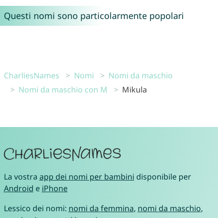
Questi nomi sono particolarmente popolari
CharliesNames
Nomi
Nomi da maschio
Nomi da maschio con M
Mikula
La vostra
app dei nomi per bambini
disponibile per
Android
e
iPhone
Lessico dei nomi:
nomi da femmina
,
nomi da maschio
,