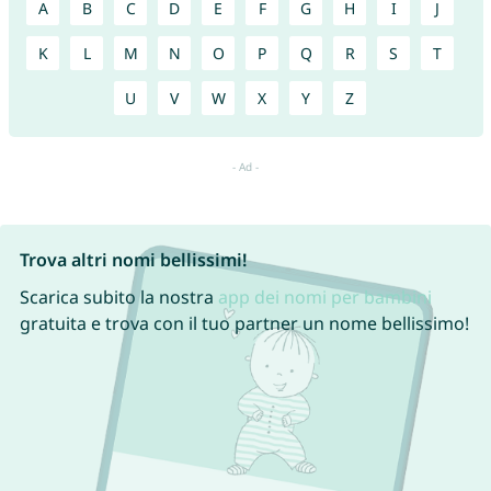
A
B
C
D
E
F
G
H
I
J
K
L
M
N
O
P
Q
R
S
T
U
V
W
X
Y
Z
Trova altri nomi bellissimi!
Scarica subito la nostra
app dei nomi per bambini
gratuita e trova con il tuo partner un nome bellissimo!