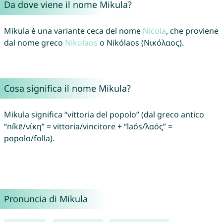
Da dove viene il nome Mikula?
Mikula è una variante ceca del nome
Nicola
, che proviene
dal nome greco
Nikolaos
o Nikólaos (Νικόλαος).
Cosa significa il nome Mikula?
Mikula significa “vittoria del popolo” (dal greco antico
“níkē/νίκη” = vittoria/vincitore + “laós/λαός” =
popolo/folla).
Pronuncia di Mikula