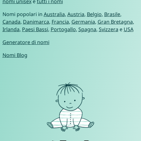
nomi unisex
e
tutti i nomi
Nomi popolari in
Australia
,
Austria
,
Belgio
,
Brasile
,
Canada
,
Danimarca
,
Francia
,
Germania
,
Gran Bretagna
,
Irlanda
,
Paesi Bassi
,
Portogallo
,
Spagna
,
Svizzera
e
USA
Generatore di nomi
Nomi Blog