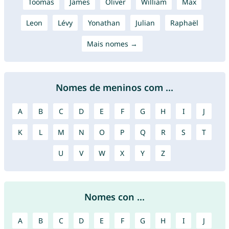
Toomas
James
Oliver
William
Max
Leon
Lévy
Yonathan
Julian
Raphaël
Mais nomes →
Nomes de meninos com ...
A
B
C
D
E
F
G
H
I
J
K
L
M
N
O
P
Q
R
S
T
U
V
W
X
Y
Z
Nomes con ...
A
B
C
D
E
F
G
H
I
J