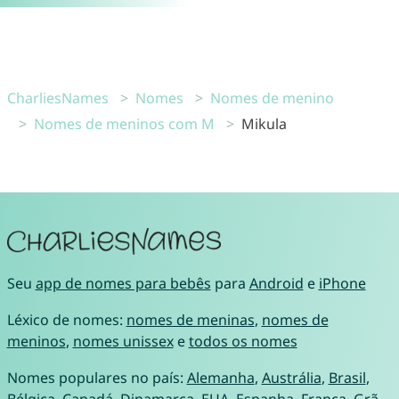
CharliesNames
Nomes
Nomes de menino
Nomes de meninos com M
Mikula
Seu
app de nomes para bebês
para
Android
e
iPhone
Léxico de nomes:
nomes de meninas
,
nomes de
meninos
,
nomes unissex
e
todos os nomes
Nomes populares no país:
Alemanha
,
Austrália
,
Brasil
,
Bélgica
,
Canadá
,
Dinamarca
,
EUA
,
Espanha
,
França
,
Grã-