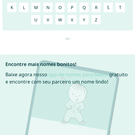
K
L
M
N
O
P
Q
R
S
T
U
V
W
X
Y
Z
Encontre mais nomes bonitos!
Baixe agora nosso
app de nomes para bebês
gratuito
e encontre com seu parceiro um nome lindo!