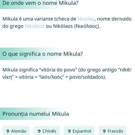
De onde vem o nome Mikula?
Mikula é uma variante tcheca de
Nicolau
, nome derivado
do grego
Nikolaos
ou Nikólaos (Νικόλαος).
O que significa o nome Mikula?
Mikula significa “vitória do povo” (do grego antigo “níkē/
νίκη” = vitória + “laós/λαός” = povo/soldados).
Pronunția numelui Mikula
Alemão
Chinês
Espanhol
Francês