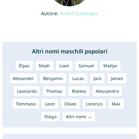
Autore:
André Gasteiger
Altri nomi maschili popolari
Élyas
Noah
Liam
Samuel
Mattys
Alexander
Benjamin
Lucas
Jack
James
Leonardo
Thomas
Matteo
Alessandro
Tommaso
Leon
Oliver
Lorenzo
Max
Diego
Altri nomi →