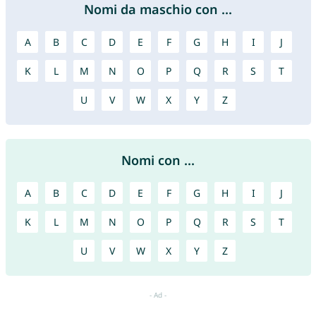
Nomi da maschio con ...
A
B
C
D
E
F
G
H
I
J
K
L
M
N
O
P
Q
R
S
T
U
V
W
X
Y
Z
Nomi con ...
A
B
C
D
E
F
G
H
I
J
K
L
M
N
O
P
Q
R
S
T
U
V
W
X
Y
Z