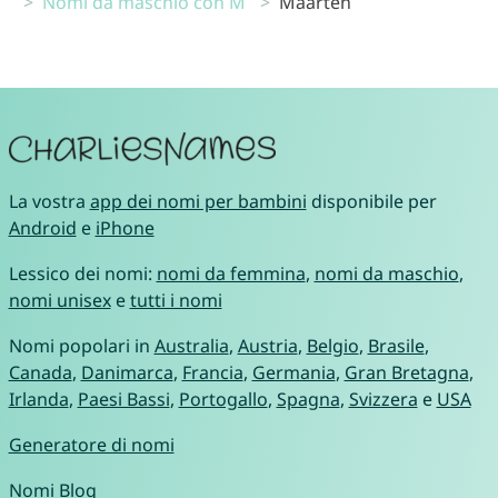
Nomi da maschio con M
Maarten
La vostra
app dei nomi per bambini
disponibile per
Android
e
iPhone
Lessico dei nomi:
nomi da femmina
,
nomi da maschio
,
nomi unisex
e
tutti i nomi
Nomi popolari in
Australia
,
Austria
,
Belgio
,
Brasile
,
Canada
,
Danimarca
,
Francia
,
Germania
,
Gran Bretagna
,
Irlanda
,
Paesi Bassi
,
Portogallo
,
Spagna
,
Svizzera
e
USA
Generatore di nomi
Nomi Blog