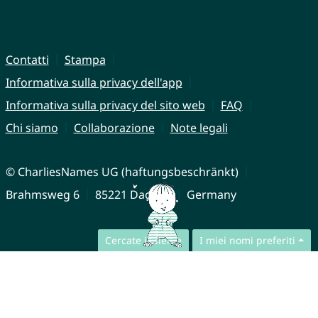
Contatti
Stampa
Informativa sulla privacy dell'app
Informativa sulla privacy del sito web
FAQ
Chi siamo
Collaborazione
Note legali
© CharliesNames UG (haftungsbeschränkt)
Brahmsweg 6
85221 Dachau
Germany
Cercate insieme
I miei nomi preferiti