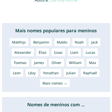
Autora:
Clarissa Rocha
Mais nomes populares para meninos
Matthijs
Benjamin
Matéo
Noah
Jack
Alexander
Élias
Izaac
Liam
Lucas
Toomas
James
Oliver
William
Max
Leon
Lévy
Yonathan
Julian
Raphaël
Mais nomes →
Nomes de meninos com ...