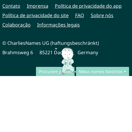
Contato
Imprensa
Política de privacidade do app
Política de privacidade do site
FAQ
Sobre nós
Colaboração
Informações legais
© CharliesNames UG (haftungsbeschränkt)
Brahmsweg 6
85221 Dachau
Germany
Procurem juntos
Meus nomes favoritos