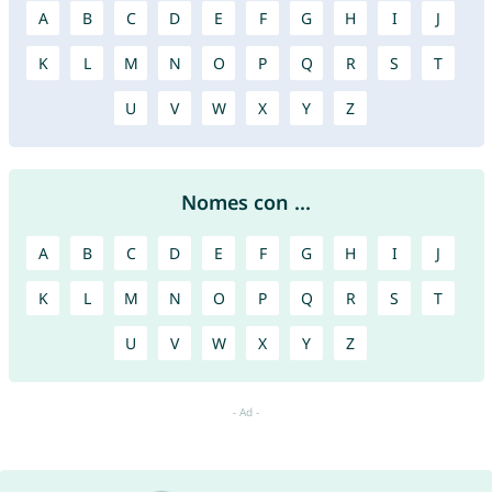
A
B
C
D
E
F
G
H
I
J
K
L
M
N
O
P
Q
R
S
T
U
V
W
X
Y
Z
Nomes con ...
A
B
C
D
E
F
G
H
I
J
K
L
M
N
O
P
Q
R
S
T
U
V
W
X
Y
Z