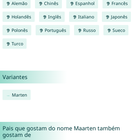
Alemão
Chinês
Espanhol
Francês
Holandês
Inglês
Italiano
Japonês
Polonês
Português
Russo
Sueco
Turco
Variantes
Marten
Pais que gostam do nome Maarten também
gostam de