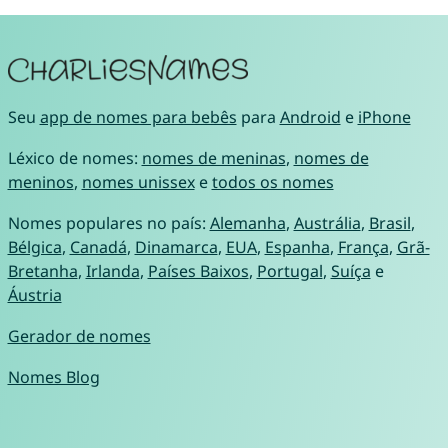
Seu
app de nomes para bebês
para
Android
e
iPhone
Léxico de nomes:
nomes de meninas
,
nomes de
meninos
,
nomes unissex
e
todos os nomes
Nomes populares no país:
Alemanha
,
Austrália
,
Brasil
,
Bélgica
,
Canadá
,
Dinamarca
,
EUA
,
Espanha
,
França
,
Grã-
Bretanha
,
Irlanda
,
Países Baixos
,
Portugal
,
Suíça
e
Áustria
Gerador de nomes
Nomes Blog