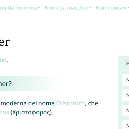
mi da femmina
Nomi da maschio
Nomi unisex
er
io
.
her?
N
se moderna del nome
Cristoforo
, che
N
ros
(Χριστοφορος).
N