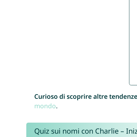
Curioso di scoprire altre tendenz
mondo
.
Quiz sui nomi con Charlie – Iniz