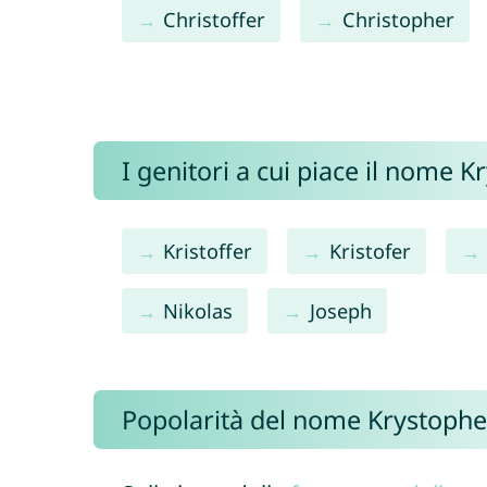
Christoffer
Christopher
I genitori a cui piace il nome 
Kristoffer
Kristofer
Nikolas
Joseph
Popolarità del nome Krystophe