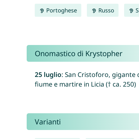
Portoghese
Russo
S
Onomastico di Krystopher
25 luglio
: San Cristoforo, gigante
fiume e martire in Licia († ca. 250)
Varianti