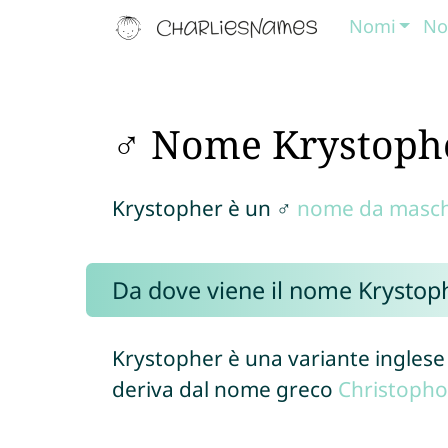
Nomi
No
♂ Nome Krystoph
Krystopher è un ♂
nome da masch
Da dove viene il nome Krystop
Krystopher è una variante ingle
deriva dal nome greco
Christopho