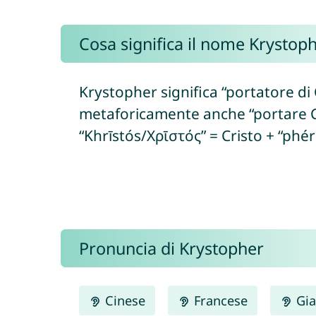
Cosa significa il nome Krystop
Krystopher significa “portatore di C
metaforicamente anche “portare Cr
“Khrīstós/Χρῑστός” = Cristo + “phér
Pronuncia di Krystopher
Cinese
Francese
Gia