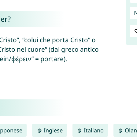
N
her?
risto”, “colui che porta Cristo” o
isto nel cuore” (dal greco antico
ein/φέρειν” = portare).
pponese
Inglese
Italiano
Olan