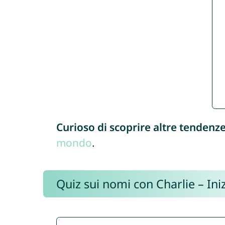
Curioso di scoprire altre tendenz
mondo
.
Quiz sui nomi con Charlie – Iniz