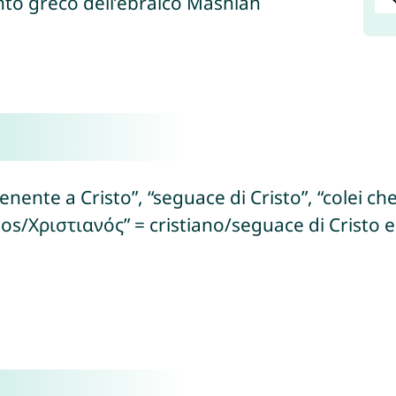
nto greco dell’ebraico Mashīáh
rtenente a Cristo”, “seguace di Cristo”, “colei ch
/Χριστιανός” = cristiano/seguace di Cristo e dall’eb