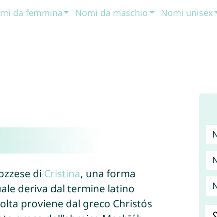
mi da femmina
Nomi da maschio
Nomi unisex
cozzese di
Cristina
, una forma
N
quale deriva dal termine latino
olta proviene dal greco Christós