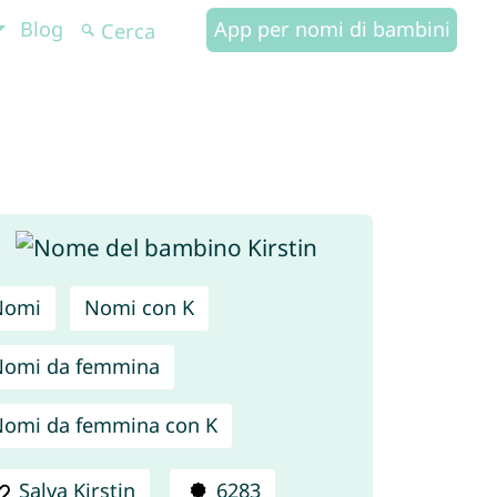
Blog
App per nomi di bambini
Nomi
Nomi con K
Nomi da femmina
omi da femmina con K
Salva Kirstin
6283