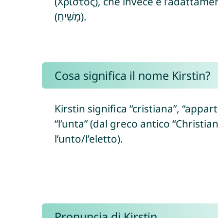
(Χριστός), che invece è l’adattame
(מָשִׁיחַ).
Cosa significa il nome Kirstin?
Kirstin significa “cristiana”, “appa
“l’unta” (dal greco antico “Christianos
l’unto/l’eletto).
Pronuncia di Kirstin