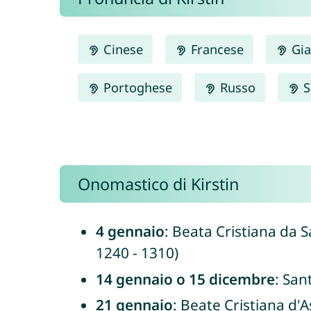
Cinese
Francese
Gia
Portoghese
Russo
S
Onomastico di Kirstin
4 gennaio
: Beata Cristiana da 
1240 - 1310)
14 gennaio o 15 dicembre
: San
21 gennaio
: Beate Cristiana d'