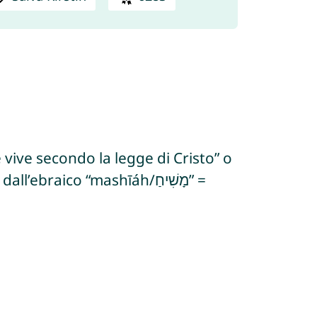
e vive secondo la legge di Cristo” o
raico “mashīáh/מָשִׁיחַ” =