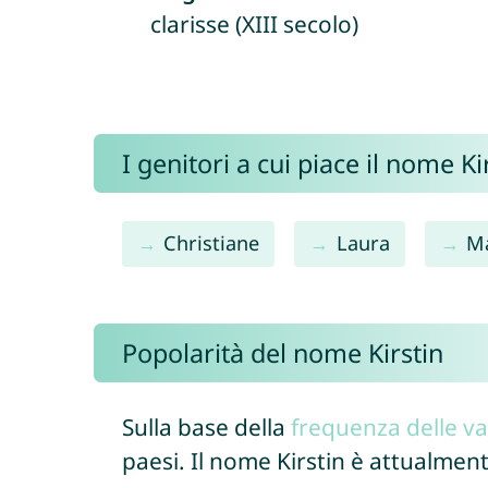
clarisse (XIII secolo)
I genitori a cui piace il nome 
Christiane
Laura
M
Popolarità del nome Kirstin
Sulla base della
frequenza delle va
paesi. Il nome Kirstin è attualmen