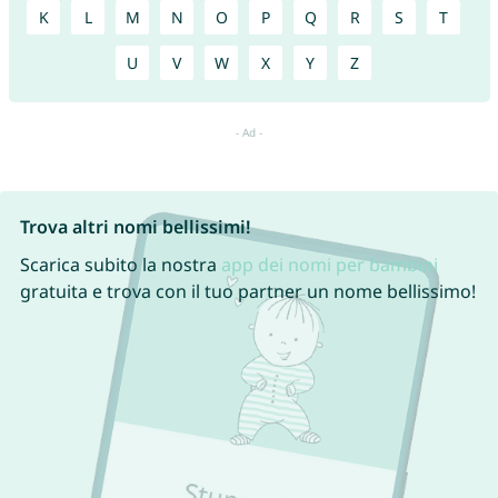
K
L
M
N
O
P
Q
R
S
T
U
V
W
X
Y
Z
Trova altri nomi bellissimi!
Scarica subito la nostra
app dei nomi per bambini
gratuita e trova con il tuo partner un nome bellissimo!