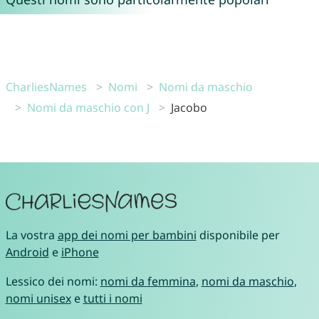
CharliesNames
Nomi
Nomi da maschio
Nomi da maschio con J
Jacobo
La vostra
app dei nomi per bambini
disponibile per
Android
e
iPhone
Lessico dei nomi:
nomi da femmina
,
nomi da maschio
,
nomi unisex
e
tutti i nomi