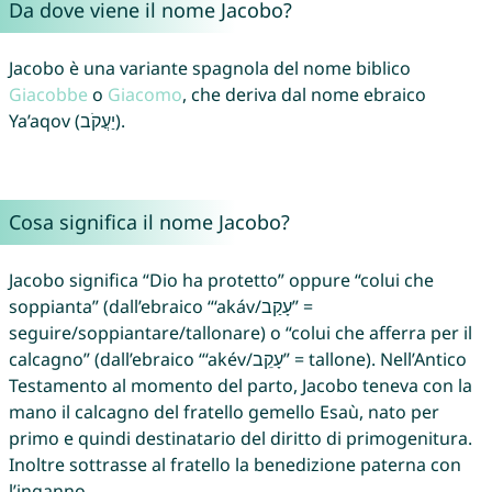
Da dove viene il nome Jacobo?
Jacobo è una variante spagnola del nome biblico
Giacobbe
o
Giacomo
, che deriva dal nome ebraico
Ya’aqov (יַעֲקֹב).
Cosa significa il nome Jacobo?
Jacobo significa “Dio ha protetto” oppure “colui che
soppianta” (dall’ebraico “‘akáv/עָקַב” =
seguire/soppiantare/tallonare) o “colui che afferra per il
calcagno” (dall’ebraico “‘akév/עָקֵב” = tallone). Nell’Antico
Testamento al momento del parto, Jacobo teneva con la
mano il calcagno del fratello gemello Esaù, nato per
primo e quindi destinatario del diritto di primogenitura.
Inoltre sottrasse al fratello la benedizione paterna con
l’inganno.