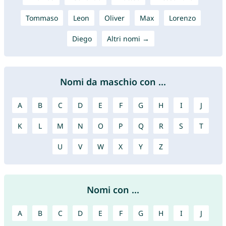
Tommaso
Leon
Oliver
Max
Lorenzo
Diego
Altri nomi →
Nomi da maschio con ...
A
B
C
D
E
F
G
H
I
J
K
L
M
N
O
P
Q
R
S
T
U
V
W
X
Y
Z
Nomi con ...
A
B
C
D
E
F
G
H
I
J