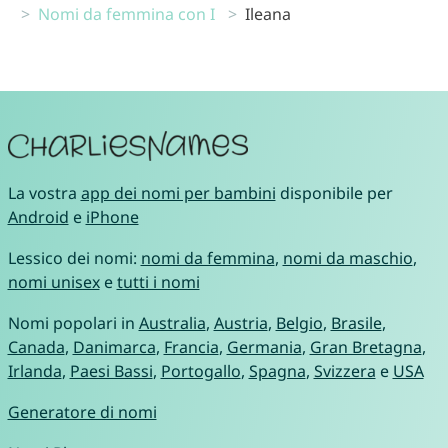
Nomi da femmina con I
Ileana
La vostra
app dei nomi per bambini
disponibile per
Android
e
iPhone
Lessico dei nomi:
nomi da femmina
,
nomi da maschio
,
nomi unisex
e
tutti i nomi
Nomi popolari in
Australia
,
Austria
,
Belgio
,
Brasile
,
Canada
,
Danimarca
,
Francia
,
Germania
,
Gran Bretagna
,
Irlanda
,
Paesi Bassi
,
Portogallo
,
Spagna
,
Svizzera
e
USA
Generatore di nomi