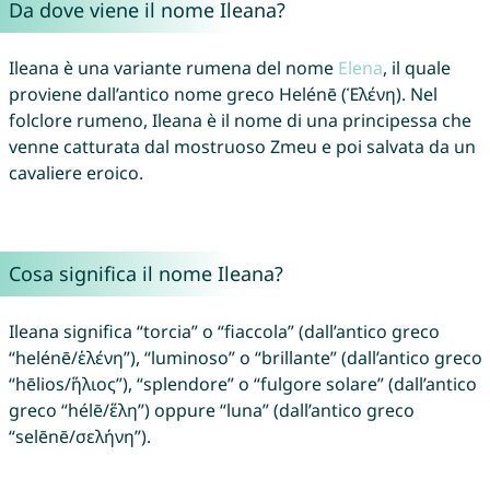
Da dove viene il nome Ileana?
Ileana è una variante rumena del nome
Elena
, il quale
proviene dall’antico nome greco Helénē (Ἑλένη). Nel
folclore rumeno, Ileana è il nome di una principessa che
venne catturata dal mostruoso Zmeu e poi salvata da un
cavaliere eroico.
Cosa significa il nome Ileana?
Ileana significa “torcia” o “fiaccola” (dall’antico greco
“helénē/ἑλένη”), “luminoso” o “brillante” (dall’antico greco
“hēlios/ἥλιος”), “splendore” o “fulgore solare” (dall’antico
greco “hélē/ἕλη”) oppure “luna” (dall’antico greco
“selēnē/σελήνη”).