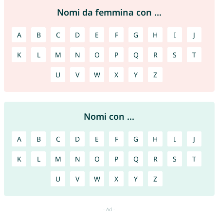
Nomi da femmina con ...
A
B
C
D
E
F
G
H
I
J
K
L
M
N
O
P
Q
R
S
T
U
V
W
X
Y
Z
Nomi con ...
A
B
C
D
E
F
G
H
I
J
K
L
M
N
O
P
Q
R
S
T
U
V
W
X
Y
Z