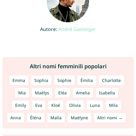
Autore:
André Gasteiger
Altri nomi femminili popolari
Emma
Sophia
Sophie
Émilia
Charlotte
Mia
Maëlys
Eléa
Amelia
Isabella
Emily
Eva
Kloé
Olivia
Luna
Mila
Anna
Éléna
Malía
Maëlyne
Altri nomi →