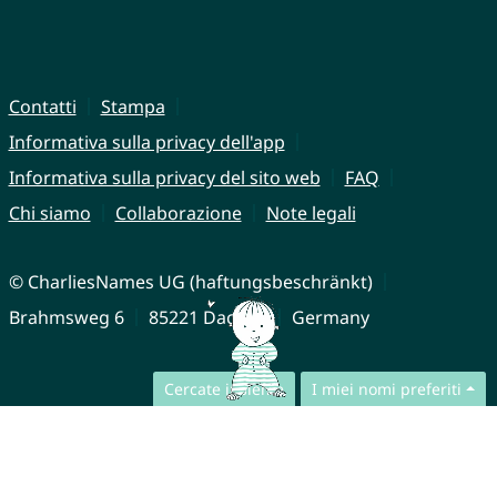
Contatti
Stampa
Informativa sulla privacy dell'app
Informativa sulla privacy del sito web
FAQ
Chi siamo
Collaborazione
Note legali
© CharliesNames UG (haftungsbeschränkt)
Brahmsweg 6
85221 Dachau
Germany
Cercate insieme
I miei nomi preferiti