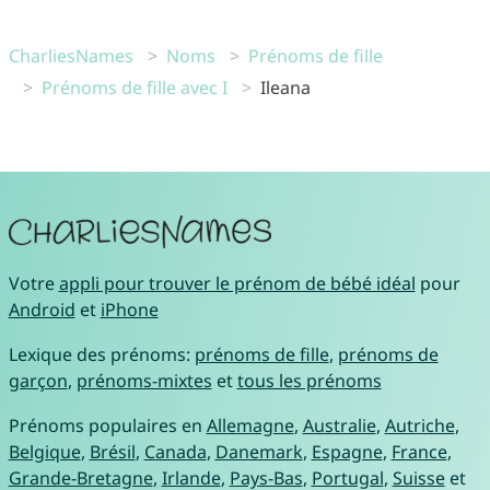
CharliesNames
Noms
Prénoms de fille
Prénoms de fille avec I
Ileana
Votre
appli pour trouver le prénom de bébé idéal
pour
Android
et
iPhone
Lexique des prénoms:
prénoms de fille
,
prénoms de
garçon
,
prénoms-mixtes
et
tous les prénoms
Prénoms populaires en
Allemagne
,
Australie
,
Autriche
,
Belgique
,
Brésil
,
Canada
,
Danemark
,
Espagne
,
France
,
Grande-Bretagne
,
Irlande
,
Pays-Bas
,
Portugal
,
Suisse
et