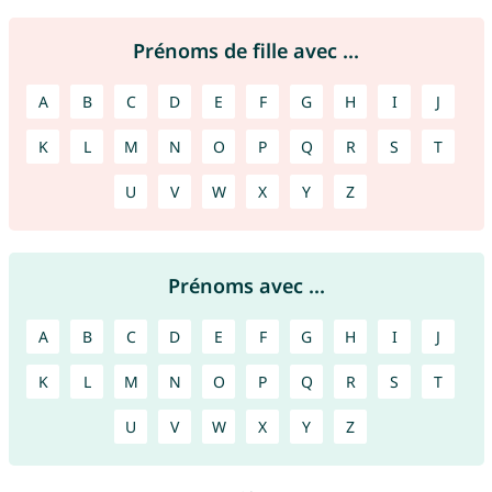
Prénoms de fille avec ...
A
B
C
D
E
F
G
H
I
J
K
L
M
N
O
P
Q
R
S
T
U
V
W
X
Y
Z
Prénoms avec ...
A
B
C
D
E
F
G
H
I
J
K
L
M
N
O
P
Q
R
S
T
U
V
W
X
Y
Z