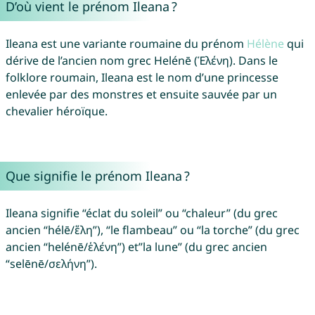
D’où vient le prénom Ileana ?
Ileana est une variante roumaine du prénom
Hélène
qui
dérive de l’ancien nom grec Helénē (Ἑλένη). Dans le
folklore roumain, Ileana est le nom d’une princesse
enlevée par des monstres et ensuite sauvée par un
chevalier héroïque.
Que signifie le prénom Ileana ?
Ileana signifie “éclat du soleil” ou “chaleur” (du grec
ancien “hélē/ἕλη”), “le flambeau” ou “la torche” (du grec
ancien “helénē/ἑλένη”) et”la lune” (du grec ancien
“selēnē/σελήνη”).