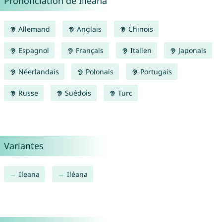
Prononciation de Illeana
Allemand
Anglais
Chinois
Espagnol
Français
Italien
Japonais
Néerlandais
Polonais
Portugais
Russe
Suédois
Turc
Variantes
Ileana
Iléana