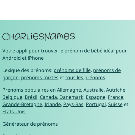
Votre
appli pour trouver le prénom de bébé idéal
pour
Android
et
iPhone
Lexique des prénoms:
prénoms de fille
,
prénoms de
garçon
,
prénoms-mixtes
et
tous les prénoms
Prénoms populaires en
Allemagne
,
Australie
,
Autriche
,
Belgique
,
Brésil
,
Canada
,
Danemark
,
Espagne
,
France
,
Grande-Bretagne
,
Irlande
,
Pays-Bas
,
Portugal
,
Suisse
et
États-Unis
Générateur de prénoms