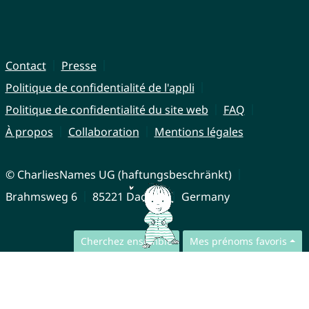
Contact
Presse
Politique de confidentialité de l'appli
Politique de confidentialité du site web
FAQ
À propos
Collaboration
Mentions légales
© CharliesNames UG (haftungsbeschränkt)
Brahmsweg 6
85221 Dachau
Germany
Cherchez ensemble
Mes prénoms favoris