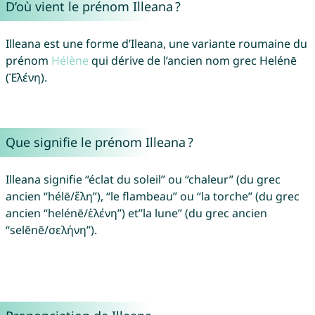
D’où vient le prénom Illeana ?
Illeana est une forme d’Ileana, une variante roumaine du
prénom
Hélène
qui dérive de l’ancien nom grec Helénē
(Ἑλένη).
Que signifie le prénom Illeana ?
Illeana signifie “éclat du soleil” ou “chaleur” (du grec
ancien “hélē/ἕλη”), “le flambeau” ou “la torche” (du grec
ancien “helénē/ἑλένη”) et”la lune” (du grec ancien
“selēnē/σελήνη”).