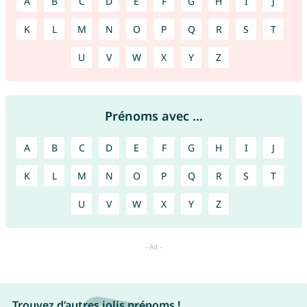
A
B
C
D
E
F
G
H
I
J
K
L
M
N
O
P
Q
R
S
T
U
V
W
X
Y
Z
Prénoms avec ...
A
B
C
D
E
F
G
H
I
J
K
L
M
N
O
P
Q
R
S
T
U
V
W
X
Y
Z
Trouvez d’autres jolis prénoms !