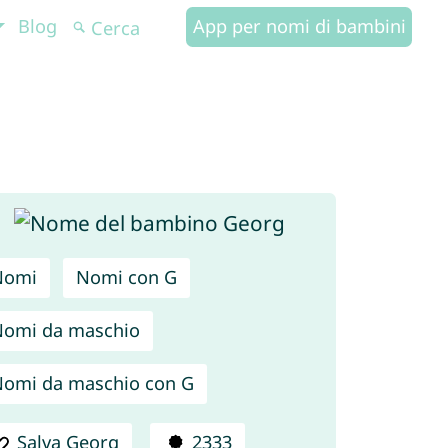
Blog
App per nomi di bambini
Nomi
Nomi con G
omi da maschio
omi da maschio con G
Salva Georg
2333