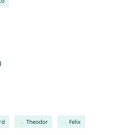
co
)
rd
Theodor
Felix