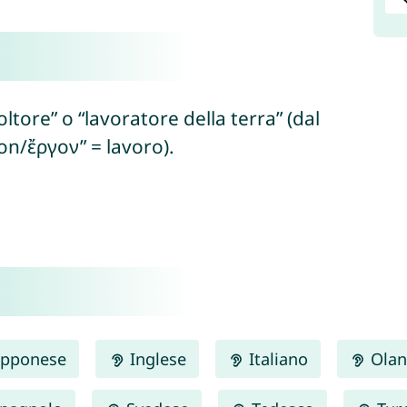
ltore” o “lavoratore della terra” (dal
on/ἔργον” = lavoro).
pponese
Inglese
Italiano
Olan