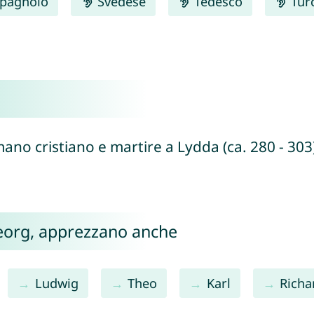
pagnolo
Svedese
Tedesco
Tur
mano cristiano e martire a Lydda (ca. 280 - 303
 Georg, apprezzano anche
Ludwig
Theo
Karl
Richa