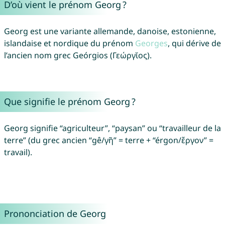
D’où vient le prénom Georg ?
Georg est une variante allemande, danoise, estonienne,
islandaise et nordique du prénom
Georges
, qui dérive de
l’ancien nom grec Geórgios (Γεώργῐος).
Que signifie le prénom Georg ?
Georg signifie “agriculteur”, “paysan” ou “travailleur de la
terre” (du grec ancien “gê/γῆ” = terre + “érgon/ἔργον” =
travail).
Prononciation de Georg