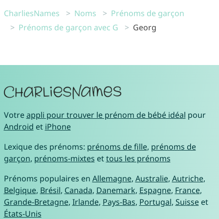
CharliesNames
Noms
Prénoms de garçon
Prénoms de garçon avec G
Georg
Votre
appli pour trouver le prénom de bébé idéal
pour
Android
et
iPhone
Lexique des prénoms:
prénoms de fille
,
prénoms de
garçon
,
prénoms-mixtes
et
tous les prénoms
Prénoms populaires en
Allemagne
,
Australie
,
Autriche
,
Belgique
,
Brésil
,
Canada
,
Danemark
,
Espagne
,
France
,
Grande-Bretagne
,
Irlande
,
Pays-Bas
,
Portugal
,
Suisse
et
États-Unis