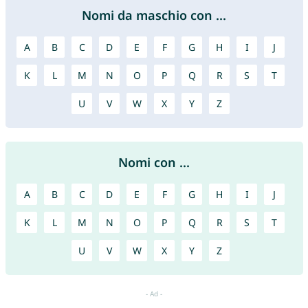
Nomi da maschio con ...
A
B
C
D
E
F
G
H
I
J
K
L
M
N
O
P
Q
R
S
T
U
V
W
X
Y
Z
Nomi con ...
A
B
C
D
E
F
G
H
I
J
K
L
M
N
O
P
Q
R
S
T
U
V
W
X
Y
Z