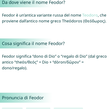
Da dove viene il nome Feodor?
Feodor è un’antica variante russa del nome
Teodoro
, che
proviene dall’antico nome greco Theódoros (Θεόδωρος).
Cosa significa il nome Feodor?
Feodor significa “dono di Dio” o “regalo di Dio” (dal greco
antico “theós/θεός” = Dio + “dòron/δῶρον” =
dono/regalo).
Pronuncia di Feodor