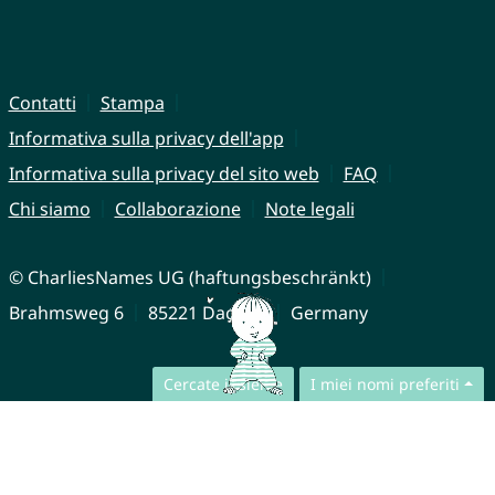
Contatti
Stampa
Informativa sulla privacy dell'app
Informativa sulla privacy del sito web
FAQ
Chi siamo
Collaborazione
Note legali
© CharliesNames UG (haftungsbeschränkt)
Brahmsweg 6
85221 Dachau
Germany
Cercate insieme
I miei nomi preferiti