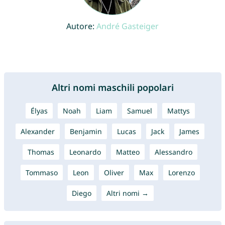
Autore:
André Gasteiger
Altri nomi maschili popolari
Élyas
Noah
Liam
Samuel
Mattys
Alexander
Benjamin
Lucas
Jack
James
Thomas
Leonardo
Matteo
Alessandro
Tommaso
Leon
Oliver
Max
Lorenzo
Diego
Altri nomi →