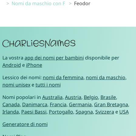
Nomi da maschio con F
Feodor
La vostra
app dei nomi per bambini
disponibile per
Android
e
iPhone
Lessico dei nomi:
nomi da femmina
,
nomi da maschio
,
nomi unisex
e
tutti i nomi
Nomi popolari in
Australia
,
Austria
,
Belgio
,
Brasile
,
Canada
,
Danimarca
,
Francia
,
Germania
,
Gran Bretagna
,
Irlanda
,
Paesi Bassi
,
Portogallo
,
Spagna
,
Svizzera
e
USA
Generatore di nomi