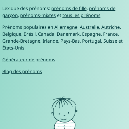
Lexique des prénoms:
prénoms de fille
,
prénoms de
garçon
,
prénoms-mixtes
et
tous les prénoms
Prénoms populaires en
Allemagne
,
Australie
,
Autriche
,
Belgique
,
Brésil
,
Canada
,
Danemark
,
Espagne
,
France
,
Grande-Bretagne
,
Irlande
,
Pays-Bas
,
Portugal
,
Suisse
et
États-Unis
Générateur de prénoms
Blog des prénoms