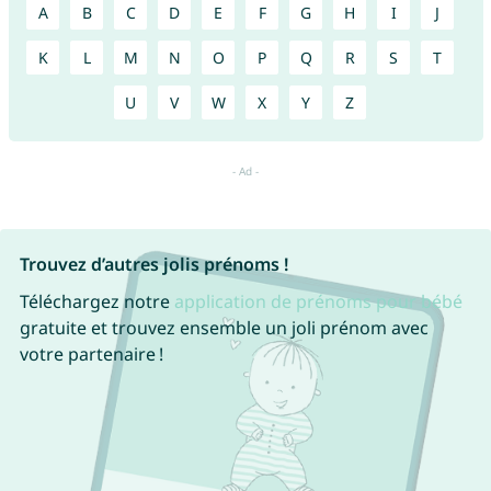
A
B
C
D
E
F
G
H
I
J
K
L
M
N
O
P
Q
R
S
T
U
V
W
X
Y
Z
Trouvez d’autres jolis prénoms !
Téléchargez notre
application de prénoms pour bébé
gratuite et trouvez ensemble un joli prénom avec
votre partenaire !