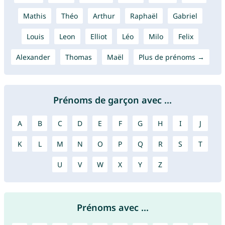
Mathis
Théo
Arthur
Raphaël
Gabriel
Louis
Leon
Elliot
Léo
Milo
Felix
Alexander
Thomas
Maël
Plus de prénoms →
Prénoms de garçon avec ...
A
B
C
D
E
F
G
H
I
J
K
L
M
N
O
P
Q
R
S
T
U
V
W
X
Y
Z
Prénoms avec ...