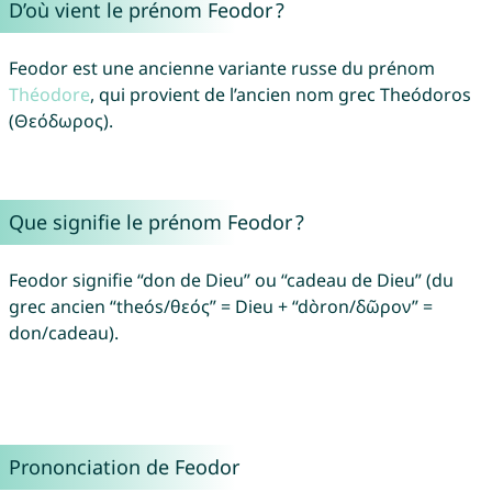
D’où vient le prénom Feodor ?
Feodor est une ancienne variante russe du prénom
Théodore
, qui provient de l’ancien nom grec Theódoros
(Θεόδωρος).
Que signifie le prénom Feodor ?
Feodor signifie “don de Dieu” ou “cadeau de Dieu” (du
grec ancien “theós/θεός” = Dieu + “dòron/δῶρον” =
don/cadeau).
Prononciation de Feodor