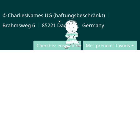
© CharliesNames UG (haftungsbeschränkt)
Brahmsweg 6
85221 Dachau
Germany
Cherchez ensemble
Mes prénoms favoris