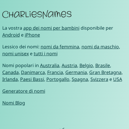
La vostra
app dei nomi per bambini
disponibile per
Android
e
iPhone
Lessico dei nomi:
nomi da femmina
,
nomi da maschio
,
nomi unisex
e
tutti i nomi
Nomi popolari in
Australia
,
Austria
,
Belgio
,
Brasile
,
Canada
,
Danimarca
,
Francia
,
Germania
,
Gran Bretagna
,
Irlanda
,
Paesi Bassi
,
Portogallo
,
Spagna
,
Svizzera
e
USA
Generatore di nomi
Nomi Blog