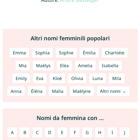
Autore:
André Gasteiger
Altri nomi femminili popolari
Emma
Sophia
Sophie
Émilia
Charlotte
Mia
Maëlys
Eléa
Amelia
Isabella
Emily
Eva
Kloé
Olivia
Luna
Mila
Anna
Éléna
Malía
Maëlyne
Altri nomi →
Nomi da femmina con ...
A
B
C
D
E
F
G
H
I
J