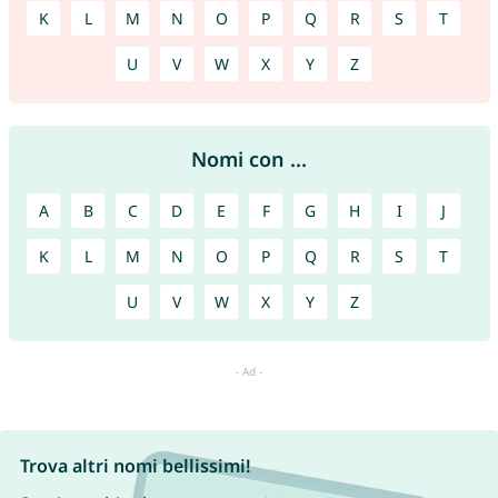
K
L
M
N
O
P
Q
R
S
T
U
V
W
X
Y
Z
Nomi con ...
A
B
C
D
E
F
G
H
I
J
K
L
M
N
O
P
Q
R
S
T
U
V
W
X
Y
Z
Trova altri nomi bellissimi!