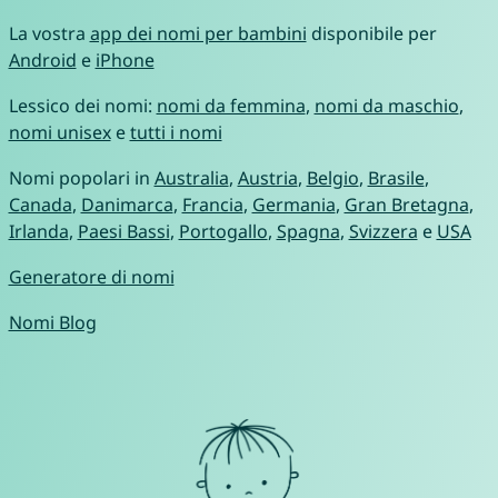
La vostra
app dei nomi per bambini
disponibile per
Android
e
iPhone
Lessico dei nomi:
nomi da femmina
,
nomi da maschio
,
nomi unisex
e
tutti i nomi
Nomi popolari in
Australia
,
Austria
,
Belgio
,
Brasile
,
Canada
,
Danimarca
,
Francia
,
Germania
,
Gran Bretagna
,
Irlanda
,
Paesi Bassi
,
Portogallo
,
Spagna
,
Svizzera
e
USA
Generatore di nomi
Nomi Blog