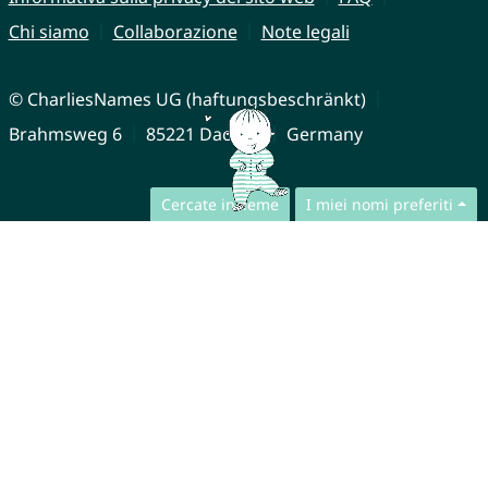
Chi siamo
Collaborazione
Note legali
© CharliesNames UG (haftungsbeschränkt)
Brahmsweg 6
85221 Dachau
Germany
Cercate insieme
I miei nomi preferiti