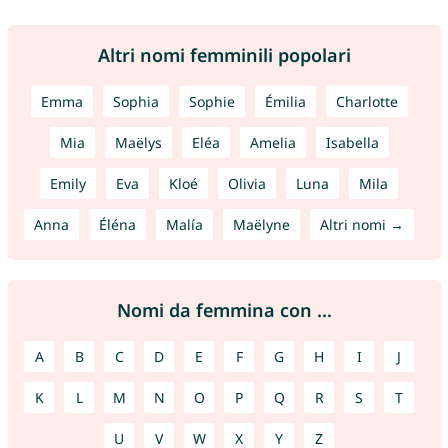
Altri nomi femminili popolari
Emma
Sophia
Sophie
Émilia
Charlotte
Mia
Maëlys
Eléa
Amelia
Isabella
Emily
Eva
Kloé
Olivia
Luna
Mila
Anna
Éléna
Malía
Maëlyne
Altri nomi →
Nomi da femmina con ...
A
B
C
D
E
F
G
H
I
J
K
L
M
N
O
P
Q
R
S
T
U
V
W
X
Y
Z