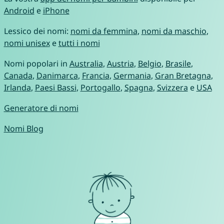
Android
e
iPhone
Lessico dei nomi:
nomi da femmina
,
nomi da maschio
,
nomi unisex
e
tutti i nomi
Nomi popolari in
Australia
,
Austria
,
Belgio
,
Brasile
,
Canada
,
Danimarca
,
Francia
,
Germania
,
Gran Bretagna
,
Irlanda
,
Paesi Bassi
,
Portogallo
,
Spagna
,
Svizzera
e
USA
Generatore di nomi
Nomi Blog