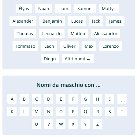
Élyas
Noah
Liam
Samuel
Mattys
Alexander
Benjamin
Lucas
Jack
James
Thomas
Leonardo
Matteo
Alessandro
Tommaso
Leon
Oliver
Max
Lorenzo
Diego
Altri nomi →
Nomi da maschio con ...
A
B
C
D
E
F
G
H
I
J
K
L
M
N
O
P
Q
R
S
T
U
V
W
X
Y
Z