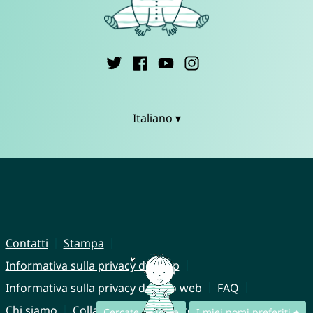
Italiano ▾
Contatti
Stampa
Informativa sulla privacy dell'app
Informativa sulla privacy del sito web
FAQ
Chi siamo
Collaborazione
Note legali
Cercate insieme
I miei nomi preferiti