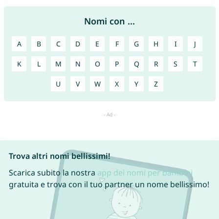
Nomi con ...
A
B
C
D
E
F
G
H
I
J
K
L
M
N
O
P
Q
R
S
T
U
V
W
X
Y
Z
Trova altri nomi bellissimi!
Scarica subito la nostra
app dei nomi per bambini
gratuita e trova con il tuo partner un nome bellissimo!