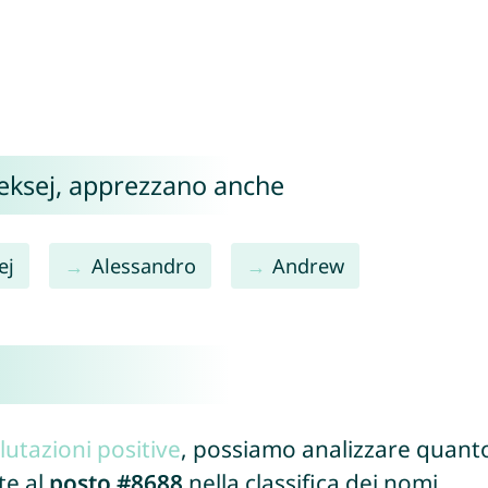
Aleksej, apprezzano anche
ej
Alessandro
Andrew
lutazioni positive
, possiamo analizzare quanto
te al
posto #8688
nella classifica dei nomi.