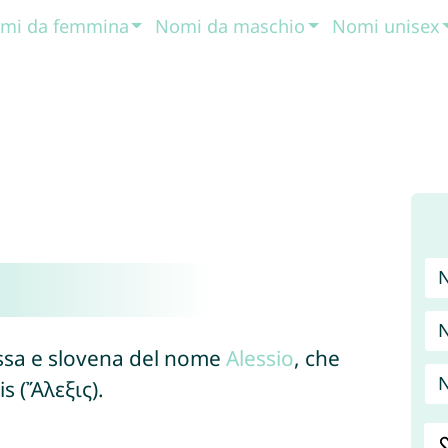
mi da femmina
Nomi da maschio
Nomi unisex
N
ussa e slovena del nome
Alessio
, che
N
s (Ἄλεξις).