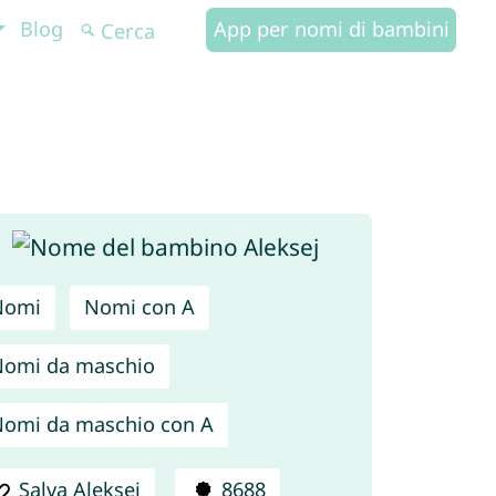
Blog
App per nomi di bambini
Nomi
Nomi con A
omi da maschio
omi da maschio con A
Salva Aleksej
8688