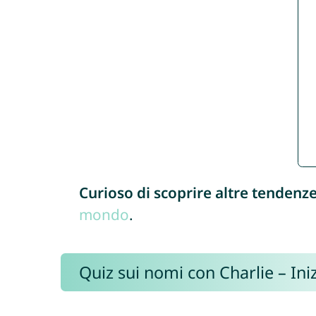
Curioso di scoprire altre tendenz
mondo
.
Quiz sui nomi con Charlie – Iniz