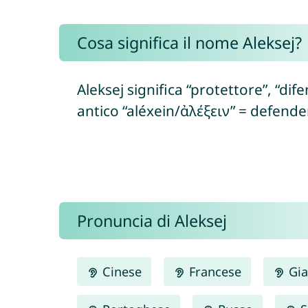
Cosa significa il nome Aleksej?
Aleksej significa “protettore”, “dif
antico “aléxein/ἀλέξειν” = defend
Pronuncia di Aleksej
Cinese
Francese
Gia