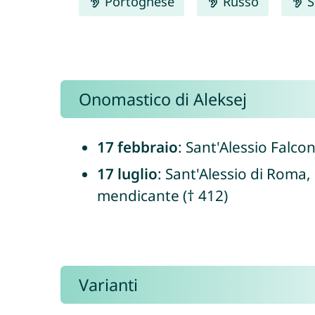
Portoghese
Russo
S
Onomastico di Aleksej
17 febbraio
: Sant'Alessio Falcon
17 luglio
: Sant'Alessio di Roma,
mendicante († 412)
Varianti