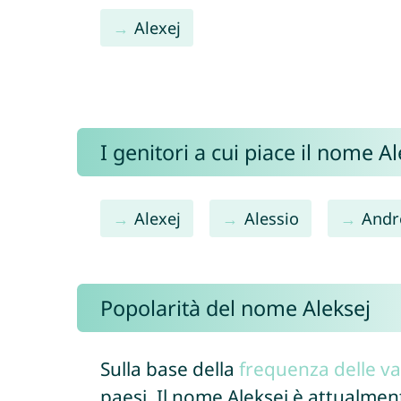
Alexej
I genitori a cui piace il nome 
Alexej
Alessio
Andr
Popolarità del nome Aleksej
Sulla base della
frequenza delle va
paesi. Il nome Aleksej è attualmen