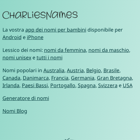
La vostra
app dei nomi per bambini
disponibile per
Android
e
iPhone
Lessico dei nomi:
nomi da femmina
,
nomi da maschio
,
nomi unisex
e
tutti i nomi
Nomi popolari in
Australia
,
Austria
,
Belgio
,
Brasile
,
Canada
,
Danimarca
,
Francia
,
Germania
,
Gran Bretagna
,
Irlanda
,
Paesi Bassi
,
Portogallo
,
Spagna
,
Svizzera
e
USA
Generatore di nomi
Nomi Blog