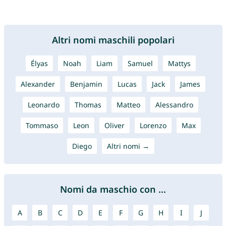
Altri nomi maschili popolari
Élyas
Noah
Liam
Samuel
Mattys
Alexander
Benjamin
Lucas
Jack
James
Leonardo
Thomas
Matteo
Alessandro
Tommaso
Leon
Oliver
Lorenzo
Max
Diego
Altri nomi →
Nomi da maschio con ...
A
B
C
D
E
F
G
H
I
J