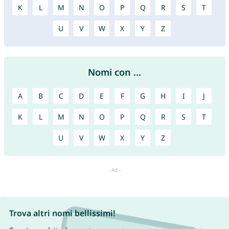
K
L
M
N
O
P
Q
R
S
T
U
V
W
X
Y
Z
Nomi con ...
A
B
C
D
E
F
G
H
I
J
K
L
M
N
O
P
Q
R
S
T
U
V
W
X
Y
Z
Trova altri nomi bellissimi!