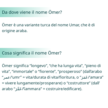
Da dove viene il nome Ömer?
Ömer è una variante turca del nome Umar, che è di
origine araba.
Cosa significa il nome Ömer?
Ömer significa “longevo”, “che ha lunga vita”, “pieno di
vita”, “immortale” o “fiorente”, “prosperoso” (dall’arabo
“عمر/‘umr” = vita/durata di vita/fioritura, o “عَمَرَ/‘amara”
= vivere lungamente/prosperare) o “costruttore” (dall’
arabo “عَمَّرَ/ʕammara” = costruire/edificare).