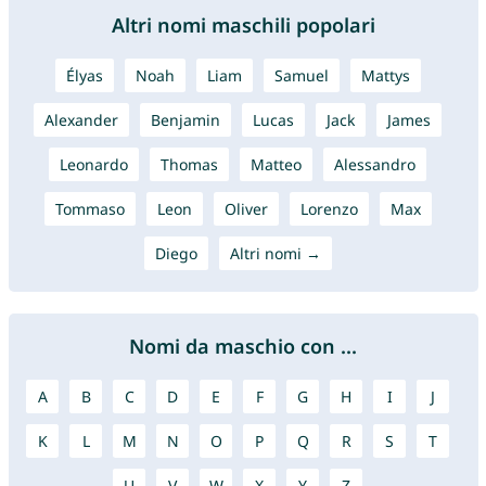
Altri nomi maschili popolari
Élyas
Noah
Liam
Samuel
Mattys
Alexander
Benjamin
Lucas
Jack
James
Leonardo
Thomas
Matteo
Alessandro
Tommaso
Leon
Oliver
Lorenzo
Max
Diego
Altri nomi →
Nomi da maschio con ...
A
B
C
D
E
F
G
H
I
J
K
L
M
N
O
P
Q
R
S
T
U
V
W
X
Y
Z