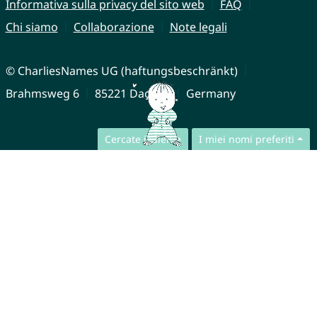
Informativa sulla privacy del sito web
FAQ
Chi siamo
Collaborazione
Note legali
© CharliesNames UG (haftungsbeschränkt)
Brahmsweg 6
85221 Dachau
Germany
Cercate insieme
I miei nomi preferiti