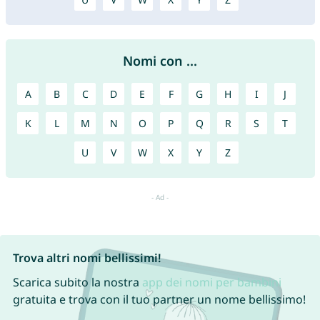
Nomi con ...
A
B
C
D
E
F
G
H
I
J
K
L
M
N
O
P
Q
R
S
T
U
V
W
X
Y
Z
Trova altri nomi bellissimi!
Scarica subito la nostra
app dei nomi per bambini
gratuita e trova con il tuo partner un nome bellissimo!