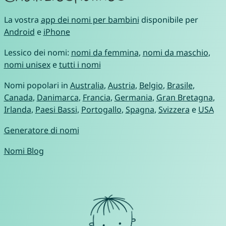
La vostra
app dei nomi per bambini
disponibile per
Android
e
iPhone
Lessico dei nomi:
nomi da femmina
,
nomi da maschio
,
nomi unisex
e
tutti i nomi
Nomi popolari in
Australia
,
Austria
,
Belgio
,
Brasile
,
Canada
,
Danimarca
,
Francia
,
Germania
,
Gran Bretagna
,
Irlanda
,
Paesi Bassi
,
Portogallo
,
Spagna
,
Svizzera
e
USA
Generatore di nomi
Nomi Blog