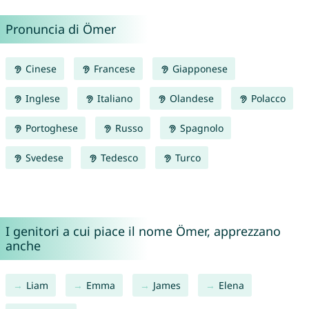
Pronuncia di Ömer
Cinese
Francese
Giapponese
Inglese
Italiano
Olandese
Polacco
Portoghese
Russo
Spagnolo
Svedese
Tedesco
Turco
I genitori a cui piace il nome Ömer, apprezzano
anche
Liam
Emma
James
Elena