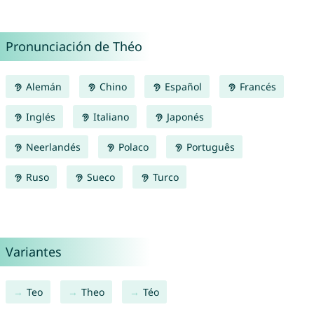
Pronunciación de Théo
Alemán
Chino
Español
Francés
Inglés
Italiano
Japonés
Neerlandés
Polaco
Português
Ruso
Sueco
Turco
Variantes
Teo
Theo
Téo