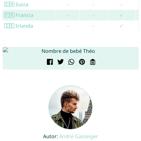
🇨🇭 Suiza
-
-
-
🇫🇷 Francia
-
-
✓
🇮🇪 Irlanda
-
-
✓
Autor:
André Gasteiger