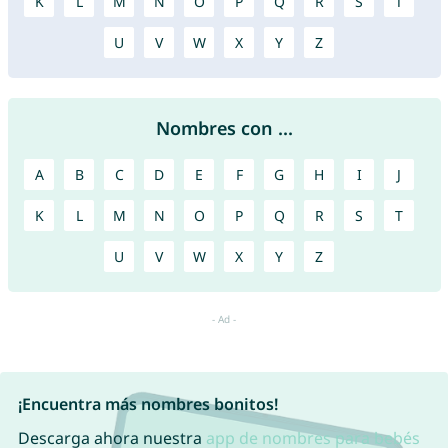
K
L
M
N
O
P
Q
R
S
T
U
V
W
X
Y
Z
Nombres con ...
A
B
C
D
E
F
G
H
I
J
K
L
M
N
O
P
Q
R
S
T
U
V
W
X
Y
Z
¡Encuentra más nombres bonitos!
Descarga ahora nuestra
app de nombres para bebés