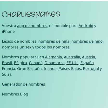
Vuestra
app de nombres
, disponible para
Android
y
iPhone
Léxico de nombres:
nombres de niña
,
nombres de niño
,
nombres unisex
y
todos los nombres
Nombres populares en
Alemania
,
Australia
,
Austria
,
Brasil
,
Bélgica
,
Canadá
,
Dinamarca
,
EE.UU.
,
España
,
Francia
,
Gran Bretaña
,
Irlanda
,
Países Bajos
,
Portugal
y
Suiza
Generador de nombres
Nombres Blog