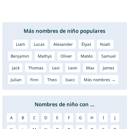
Más nombres de niño populares
Liam
Lucas
Alexander
Élyas
Noah
Benjamin
Mathys
Oliver
Matéo
Samuel
Jack
Thomas
Levi
Leon
Max
James
Julian
Finn
Theo
Isacc
Más nombres →
Nombres de niño con ...
A
B
C
D
E
F
G
H
I
J